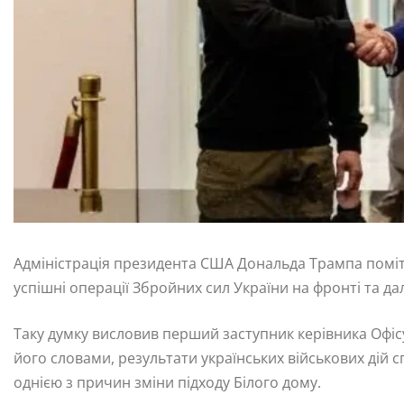
Адміністрація президента США Дональда Трампа поміт
успішні операції Збройних сил України на фронті та дал
Таку думку висловив перший заступник керівника Офісу
його словами, результати українських військових дій
однією з причин зміни підходу Білого дому.