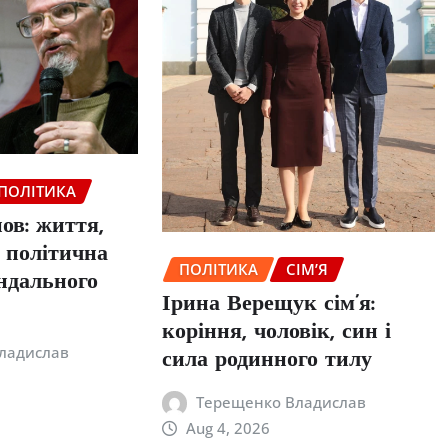
ПОЛІТИКА
ов: життя,
а політична
ПОЛІТИКА
СІМ’Я
ндального
Ірина Верещук сім’я:
а
коріння, чоловік, син і
ладислав
сила родинного тилу
Терещенко Владислав
Aug 4, 2026