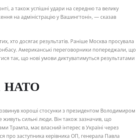
онті, а також успішні удари на середню та велику
ення на адміністрацію у Вашингтоні», — сказав
тих, хто досягає результатів. Раніше Москва просувала
онбасу. Американські переговорники попереджали, що
ися так, що нові умови диктуватимуться результатами
ті НАТО
 розвинув хороші стосунки з президентом Володимиром
 живуть сильні люди. Він також зазначив, що
ами Трампа, має власний інтерес в Україні через
вся про заступника керівника ОП, генерала Павла