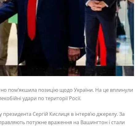
но пом’якшила позицію щодо України. На це вплинули
екобійні удари по території Росії.
 президента Сергій Кислиця в інтерв’ю джерелу. За
 справляють потужне враження на Вашингтон і стали