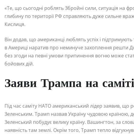
«Те, що сьогодні роблять Збройні сили, ситуація на фр
глибину по території РФ справляють дуже сильне враж
Кислиця.
Він додав, що американці люблять успіх і підтримують 
в Америці наратив про неминуче захоплення решти Д
без згоди на певні умови припинення вогню може стат
бойових дій.
Заяви Трампа на самі
Під час саміту НАТО американський лідер заявив, що
Зеленським. Трамп назвав Україну чудовою країною, де
Зеленський побудує велику країну. Вашингтон, за слов
наявність там землі. Окрім того, Трамп тепло відгукну