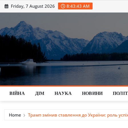
Skip
Friday, 7 August 2026
8:43:44 AM
to
content
ВІЙНА
ДІМ
НАУКА
НОВИНИ
ПОЛІ
Home
Трамп змінив ставлення до України: роль успі