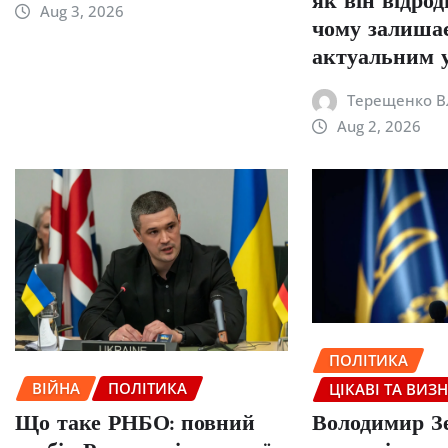
як він відро
Aug 3, 2026
чому залиша
актуальним у
Терещенко В
Aug 2, 2026
ПОЛІТИКА
ВІЙНА
ПОЛІТИКА
ЦІКАВІ ТА ВИЗ
Що таке РНБО: повний
Володимир З