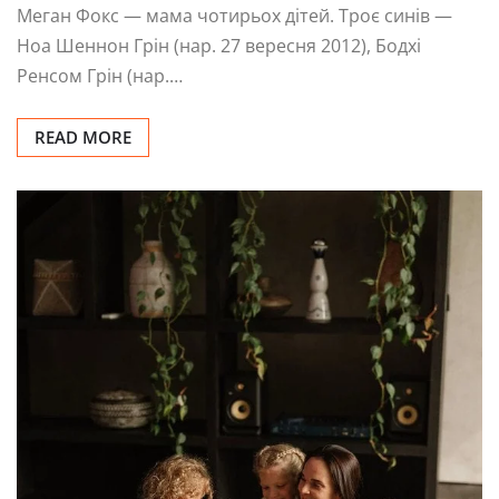
Меган Фокс — мама чотирьох дітей. Троє синів —
Ноа Шеннон Грін (нар. 27 вересня 2012), Бодхі
Ренсом Грін (нар.…
READ MORE