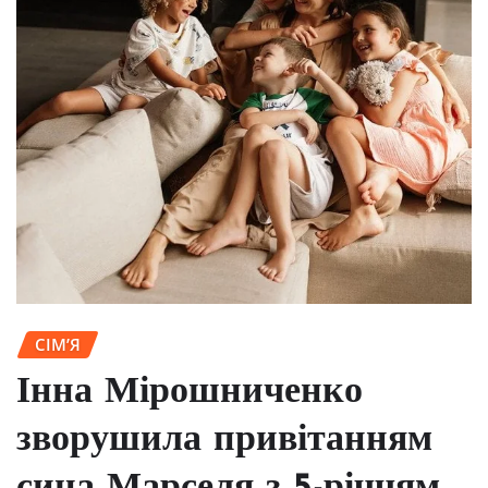
СІМ’Я
Інна Мірошниченко
зворушила привітанням