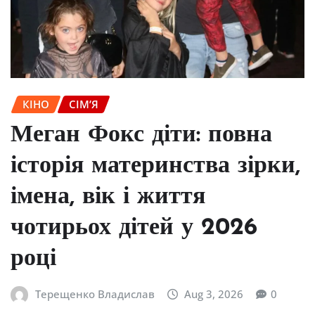
КІНО
СІМ’Я
Меган Фокс діти: повна
історія материнства зірки,
імена, вік і життя
чотирьох дітей у 2026
році
Терещенко Владислав
Aug 3, 2026
0