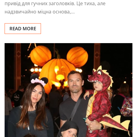
привід для гучних заголовків. Це тиха, але
надзвичайно міцна основа,…
READ MORE