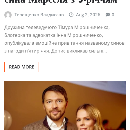
сина Марселя з 5-річчям
Терещенко Владислав
Aug 2, 2026
0
Дружина телеведучого Тімура Мірошниченка,
блогерка та адвокатка Інна Мірошниченко,
опублікувала емоційне привітання названому синові
з нагоди п’ятиріччя. Допис викликав сильні…
READ MORE