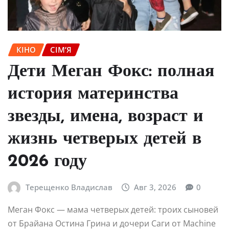
КІНО
СІМ’Я
Дети Меган Фокс: полная
история материнства
звезды, имена, возраст и
жизнь четверых детей в
2026 году
Терещенко Владислав
Авг 3, 2026
0
Меган Фокс — мама четверых детей: троих сыновей
от Брайана Остина Грина и дочери Саги от Machine