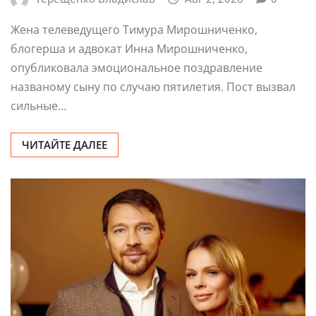
Жена телеведущего Тимура Мирошниченко,
блогерша и адвокат Инна Мирошниченко,
опубликовала эмоциональное поздравление
названому сыну по случаю пятилетия. Пост вызвал
сильные…
ЧИТАЙТЕ ДАЛЕЕ