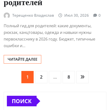
родителей
Терещенко Владислав
Июл 30, 2026
0
Полный гид для родителей: какие документы,
рюкзак, канцтовары, одежда и навыки нужны
первокласснику в 2026 году. Бюджет, типичные
ошибки и…
ЧИТАЙТЕ ДАЛЕЕ
Пагинация
1
2
…
8
записей
ПОИСК