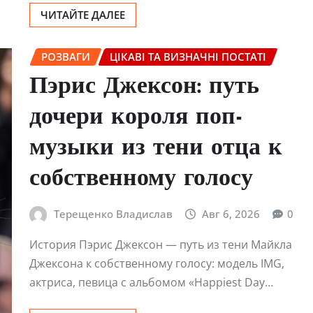
ЧИТАЙТЕ ДАЛЕЕ
РОЗВАГИ
ЦІКАВІ ТА ВИЗНАЧНІ ПОСТАТІ
Пэрис Джексон: путь
дочери короля поп-
музыки из тени отца к
собственному голосу
Терещенко Владислав
Авг 6, 2026
0
История Пэрис Джексон — путь из тени Майкла
Джексона к собственному голосу: модель IMG,
актриса, певица с альбомом «Happiest Day…