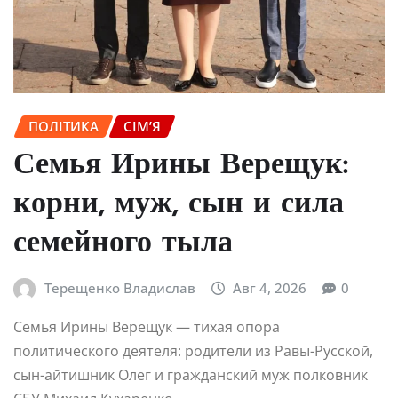
ПОЛІТИКА
СІМ’Я
Семья Ирины Верещук:
корни, муж, сын и сила
семейного тыла
Терещенко Владислав
Авг 4, 2026
0
Семья Ирины Верещук — тихая опора
политического деятеля: родители из Равы-Русской,
сын-айтишник Олег и гражданский муж полковник