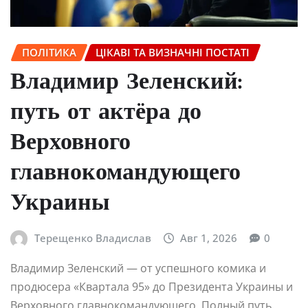
ПОЛІТИКА
ЦІКАВІ ТА ВИЗНАЧНІ ПОСТАТІ
Владимир Зеленский:
путь от актёра до
Верховного
главнокомандующего
Украины
Терещенко Владислав
Авг 1, 2026
0
Владимир Зеленский — от успешного комика и
продюсера «Квартала 95» до Президента Украины и
Верховного главнокомандующего. Полный путь