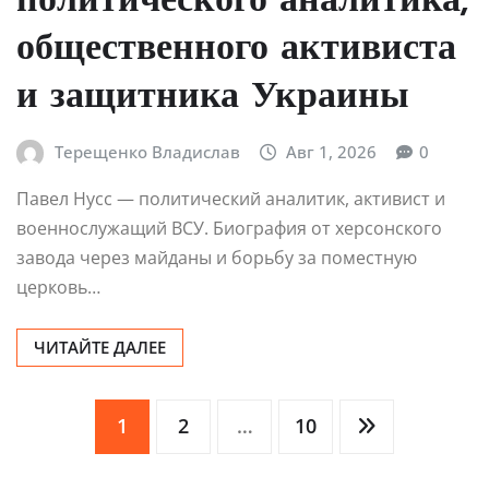
политического аналитика,
общественного активиста
и защитника Украины
Терещенко Владислав
Авг 1, 2026
0
Павел Нусс — политический аналитик, активист и
военнослужащий ВСУ. Биография от херсонского
завода через майданы и борьбу за поместную
церковь…
ЧИТАЙТЕ ДАЛЕЕ
Пагинация
1
2
…
10