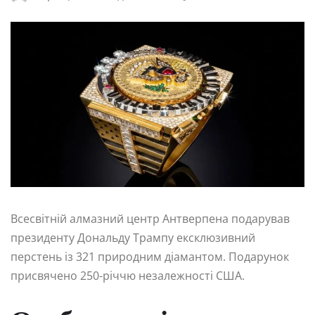
Всесвітній алмазний центр Антверпена подарував
президенту Дональду Трампу ексклюзивний
перстень із 321 природним діамантом. Подарунок
присвячено 250-річчю незалежності США.