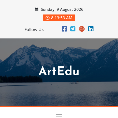
Skip
Sunday, 9 August 2026
to
content
8:13:55 AM
Follow Us
ArtEdu