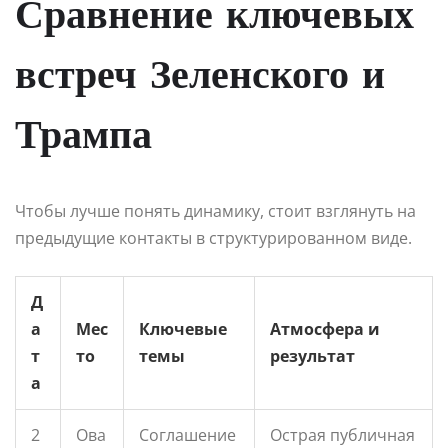
Сравнение ключевых
встреч Зеленского и
Трампа
Чтобы лучше понять динамику, стоит взглянуть на
предыдущие контакты в структурированном виде.
Д
а
Мес
Ключевые
Атмосфера и
т
то
темы
результат
а
2
Ова
Соглашение
Острая публичная