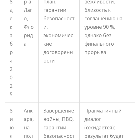
8
р-а-
план,
вежливости,
д
Лаг
гарантии
близость к
е
о,
безопасност
соглашению на
к
Фло
и,
уровне 90 %,
а
рид
экономичес
однако без
б
а
кие
финального
р
договоренн
прорыва
я
ости
2
0
2
5
8
Анк
Завершение
Прагматичный
и
ара,
войны, ПВО,
диалог
ю
на
гарантии
(ожидается);
л
пол
безопасност
результат будет