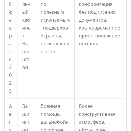
8
льн
по
конфронтация,
ф
ый
полезным
без подписания
е
каб
ископаемым
документов,
в
ине
, поддержка
кратковременное
р
т,
Украины,
приостановление
а
Ва
прекращени
помощи
л
ши
е огня
я
нгт
2
он
0
2
5
А
Ва
Военная
Более
в
ши
помощь,
конструктивная
г
нгт
дальнобойн
атмосфера,
у
он
ое оружие
обсуждение