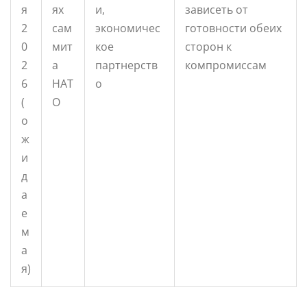
я
ях
и,
зависеть от
2
сам
экономичес
готовности обеих
0
мит
кое
сторон к
2
а
партнерств
компромиссам
6
НАТ
о
(
О
о
ж
и
д
а
е
м
а
я)