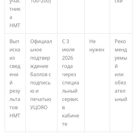
учас
100–200)
ски
тник
а
НМТ
Вып
Официал
С 3
Не
Реко
иска
ьное
июля
нужен
менд
из
подтвер
2026
уемы
свед
ждение
года
й
ени
баллов с
через
или
й
подпись
специа
обяз
резу
ю и
льный
ател
льта
печатью
сервис
ьный
тов
УЦОЯО
в
НМТ
кабине
те