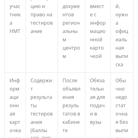
учас
цию и
докуме
вмест
й,
тник
право на
нтов
е с
нужн
а
тестиров
регион
инфор
а
НМТ
ание
альны
мацио
офиц
м
нной
иаль
центро
карто
ная
м
чкой
выпи
ска
Инф
Содержи
После
Обяза
Обы
орм
т
объявл
тельн
чно
аци
результа
ения
ая для
недо
онн
ты
резуль
подач
стат
ая
тестиров
татов в
и в
очна
карт
ания
кабине
вузы
я без
очка
(баллы
те
выпи