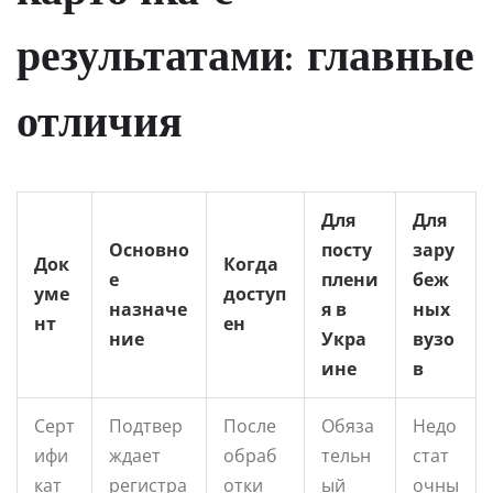
результатами: главные
отличия
Для
Для
Основно
посту
зару
Док
Когда
е
плени
беж
уме
доступ
назначе
я в
ных
нт
ен
ние
Укра
вузо
ине
в
Серт
Подтвер
После
Обяза
Недо
ифи
ждает
обраб
тельн
стат
кат
регистра
отки
ый
очны