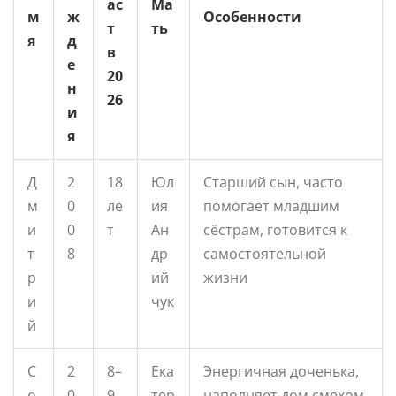
ас
Ма
м
ж
Особенности
т
ть
я
д
в
е
20
н
26
и
я
Д
2
18
Юл
Старший сын, часто
м
0
ле
ия
помогает младшим
и
0
т
Ан
сёстрам, готовится к
т
8
др
самостоятельной
р
ий
жизни
и
чук
й
С
2
8–
Ека
Энергичная доченька,
о
0
9
тер
наполняет дом смехом