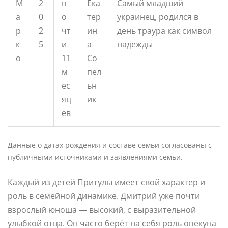
М
2
п
Ека
Самый младший
а
0
о
тер
украинец, родился в
р
2
чт
ин
день траура как символ
к
5
и
а
надежды
о
11
Со
м
пел
ес
ьн
яц
ик
ев
Данные о датах рождения и составе семьи согласованы с
публичными источниками и заявлениями семьи.
Каждый из детей Притулы имеет свой характер и
роль в семейной динамике. Дмитрий уже почти
взрослый юноша — высокий, с выразительной
улыбкой отца. Он часто берёт на себя роль опекуна