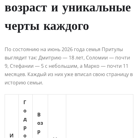
возраст и уникальные
черты каждого
По состоянию на июнь 2026 года семья Притулы
выглядит так: Дмитрию — 18 лет, Соломии — почти
9, Стефании — 5 с небольшим, а Марко — почти 11
месяцев. Каждый из них уже вписал свою страницу в
историю семьи.
Г
о
В
д
оз
р
р
И
о