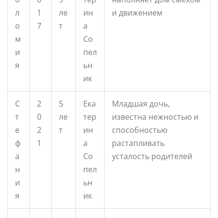
л
1
ле
ин
и движением
о
7
т
а
м
Со
и
пел
я
ьн
ик
С
2
5
Ека
Младшая дочь,
т
0
ле
тер
известна нежностью и
е
2
т
ин
способностью
ф
1
а
растапливать
а
Со
усталость родителей
н
пел
и
ьн
я
ик