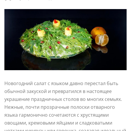
Новогодний салат с языком давно перестал быть
обычной закуской и превратился в настоящее
украшение праздничных столов во многих семьях.
Нежные, почти прозрачные полоски отварного
языка гармонично сочетаются с хрустящими
овощами, кремовыми яйцами и сладковатыми
нотками кукурузы или горошка, создавая идеальный