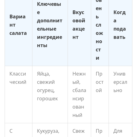
Ключевы
ен
е
Вкус
Когд
Вариа
ь
дополнит
овой
а
нт
сл
ельные
акце
пода
салата
ож
ингредие
нт
вать
но
нты
ст
и
Класси
Яйца,
Нежн
Пр
Унив
ческий
свежий
ый,
ост
ерсал
огурец,
сбала
ой
ьно
горошек
нсир
ован
ный
С
Кукуруза,
Свеж
Пр
Для