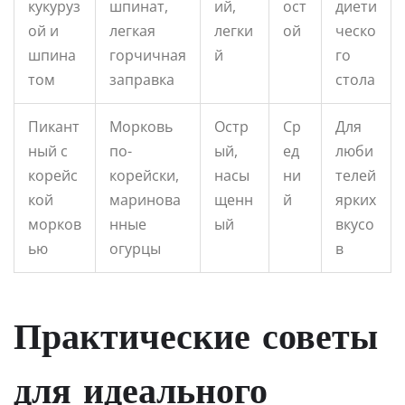
кукуруз
шпинат,
ий,
ост
диети
ой и
легкая
легки
ой
ческо
шпина
горчичная
й
го
том
заправка
стола
Пикант
Морковь
Остр
Ср
Для
ный с
по-
ый,
ед
люби
корейс
корейски,
насы
ни
телей
кой
маринова
щенн
й
ярких
морков
нные
ый
вкусо
ью
огурцы
в
Практические советы
для идеального