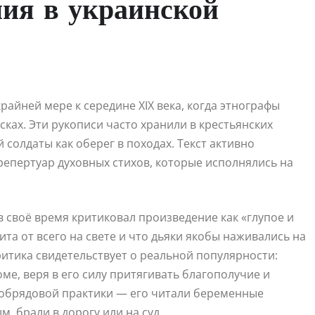
ния в украинской
айней мере к середине XIX века, когда этнографы
сках. Эти рукописи часто хранили в крестьянских
й солдаты как оберег в походах. Текст активно
 репертуар духовных стихов, которые исполнялись на
 своё время критиковал произведение как «глупое и
та от всего на свете и что дьяки якобы наживались на
итика свидетельствует о реальной популярности:
ме, веря в его силу притягивать благополучие и
ю обрядовой практики — его читали беременные
, брали в дорогу или на суд.