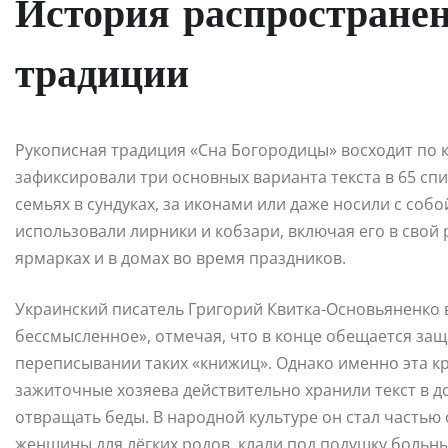
История распростране
традиции
Рукописная традиция «Сна Богородицы» восходит по кр
зафиксировали три основных варианта текста в 65 спи
семьях в сундуках, за иконами или даже носили с собо
использовали лирники и кобзари, включая его в свой
ярмарках и в домах во время праздников.
Украинский писатель Григорий Квитка-Основьяненко в
бессмысленное», отмечая, что в конце обещается защи
переписывании таких «книжиц». Однако именно эта кр
зажиточные хозяева действительно хранили текст в до
отвращать беды. В народной культуре он стал часть
женщины для лёгких родов, клали под подушку больным