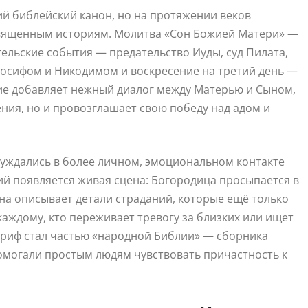
ий библейский канон, но на протяжении веков
священным историям. Молитва «Сон Божией Матери» —
ельские события — предательство Иуды, суд Пилата,
Иосифом и Никодимом и воскресение на третий день —
ие добавляет нежный диалог между Матерью и Сыном,
ения, но и провозглашает свою победу над адом и
 нуждались в более личном, эмоциональном контакте
ий появляется живая сцена: Богородица просыпается в
 она описывает детали страданий, которые ещё только
каждому, кто переживает тревогу за близких или ищет
криф стал частью «народной Библии» — сборника
помогали простым людям чувствовать причастность к