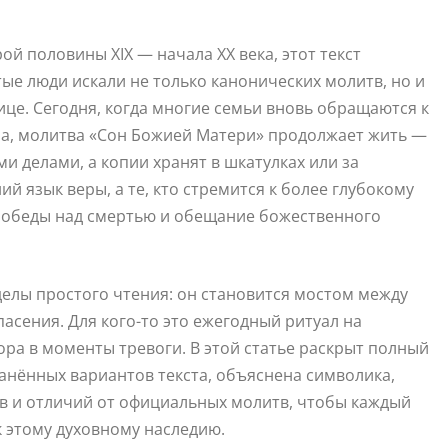
й половины XIX — начала XX века, этот текст
ые люди искали не только канонических молитв, но и
це. Сегодня, когда многие семьи вновь обращаются к
на, молитва «Сон Божией Матери» продолжает жить —
и делами, а копии хранят в шкатулках или за
й язык веры, а те, кто стремится к более глубокому
победы над смертью и обещание божественного
делы простого чтения: он становится мостом между
сения. Для кого-то это ежегодный ритуал на
ра в моменты тревоги. В этой статье раскрыт полный
анённых вариантов текста, объяснена символика,
в и отличий от официальных молитв, чтобы каждый
к этому духовному наследию.