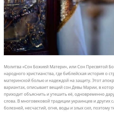
Молитва «Сон Божией Матери», или Сон Пресвятой Бо
народного христианства, где библейская история о ст
материнской болью и надеждой на защиту. Этот апок
вариантах, описывает вещий сон Девы Марии, в котор
приходит объяснить и утешить её, одновременно дару
слова. В многовековой традиции украинцев и других 
болезней, несчастий, огня, воды и злых сил, поэтому 