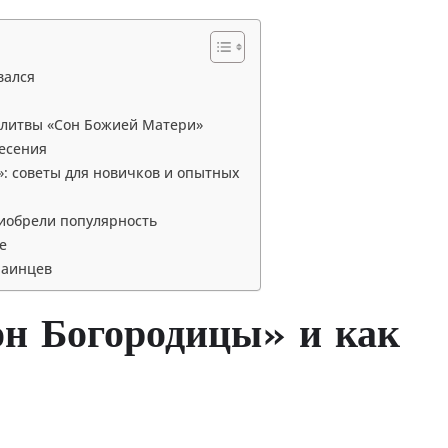
вался
олитвы «Сон Божией Матери»
ресения
»: советы для новичков и опытных
риобрели популярность
е
раинцев
он Богородицы» и как