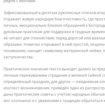
рядом с иконами.
Зафиксированный в десятках рукописных списков второ
отражает живую народную благочестивость, где прост
личных, эмоционально близких обращений к Богороди
духовным практикам для поддержки в трудные време
её читают для спокойствия, перед дорогой или важным
образами. Новички открывают в ней простой, искренни
пониманию, находят символику материнской любви, 
заступничества.
Практическое значение текста выходит далеко за пре
личным переживанием страдания и великой тайной спа
определённый праздник, для других — ежедневная опо
контекст возникновения, приведён один из распростр
даны практические советы с учётом народных обычае
мог осознанно и с уважением к традиции обратиться 