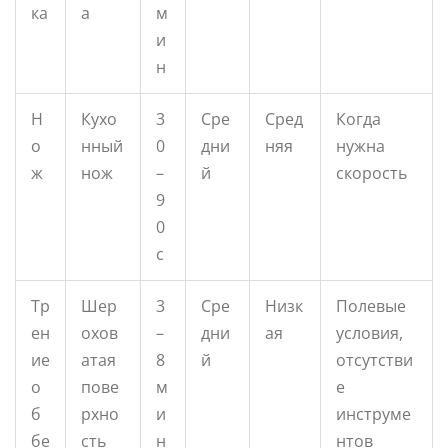
ка
а
м
и
н
Н
Кухо
3
Сре
Сред
Когда
о
нный
0
дни
няя
нужна
ж
нож
–
й
скорость
9
0
с
Тр
Шер
3
Сре
Низк
Полевые
ен
охов
–
дни
ая
условия,
ие
атая
8
й
отсутстви
о
пове
м
е
б
рхно
и
инструме
бе
сть
н
нтов