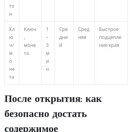
то
н
Кл
Ключ
1
Сре
Сред
Быстрое
ю
,
–
дни
няя
подцепле
ч/
моне
3
й
ние края
м
та
м
о
и
не
н
та
После открытия: как
безопасно достать
содержимое