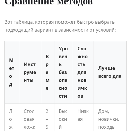
Сравнение методов
Вот таблица, которая поможет быстро выбрать
подходящий вариант в зависимости от условий:
Уро
Сло
В
вен
жно
М
Инст
р
ь
сть
ет
Лучше
руме
е
без
для
о
всего для
нты
м
опа
нов
д
я
сно
ичк
сти
ов
Л
Стол
2
Выс
Низк
Дом,
о
овая
–
оки
ая
новички,
ж
ложк
5
й
походы