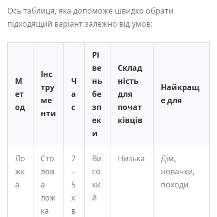
Ось таблиця, яка допоможе швидко обрати
підходящий варіант залежно від умов:
Рі
ве
Склад
Інс
М
Ч
нь
ність
тру
Найкращ
ет
а
бе
для
ме
е для
од
с
зп
почат
нти
ек
ківців
и
Ло
Сто
2
Ви
Низька
Дім,
жк
лов
–
со
новачки,
а
а
5
ки
походи
лож
х
й
ка
в