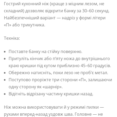
Гострий кухонний ніж (краще з міцним лезом, не
складний) дозволяє відкрити банку за 30–60 секунд.
Найбезпечніший варіант — надріз у формі літери
«П» або трикутника.
Техніка:
Поставте банку на стійку поверхню.
Притуліть кінчик або п’яту ножа до внутрішнього
краю кришки під кутом приблизно 45–60 градусів.
Обережно натисніть, поки лезо не проб’є метал.
Поступово проріжте три сторони «П», залишаючи
одну сторону як «шарнір».
Відігніть відрізану частину кришки назад.
Ніж можна використовувати й у режимі пилки —
рухами вперед-назад уздовж шва. Головне — не