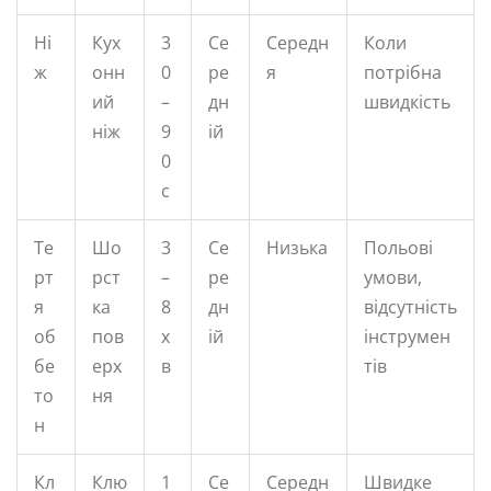
Ні
Кух
3
Се
Середн
Коли
ж
онн
0
ре
я
потрібна
ий
–
дн
швидкість
ніж
9
ій
0
с
Те
Шо
3
Се
Низька
Польові
рт
рст
–
ре
умови,
я
ка
8
дн
відсутність
об
пов
х
ій
інструмен
бе
ерх
в
тів
то
ня
н
Кл
Клю
1
Се
Середн
Швидке