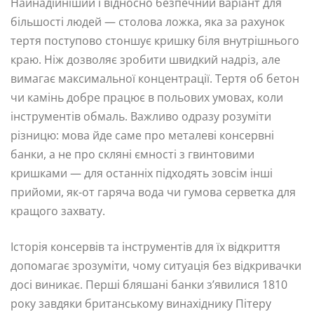
Найнадійніший і відносно безпечний варіант для
більшості людей — столова ложка, яка за рахунок
тертя поступово стоншує кришку біля внутрішнього
краю. Ніж дозволяє зробити швидкий надріз, але
вимагає максимальної концентрації. Тертя об бетон
чи камінь добре працює в польових умовах, коли
інструментів обмаль. Важливо одразу розуміти
різницю: мова йде саме про металеві консервні
банки, а не про скляні ємності з гвинтовими
кришками — для останніх підходять зовсім інші
прийоми, як-от гаряча вода чи гумова серветка для
кращого захвату.
Історія консервів та інструментів для їх відкриття
допомагає зрозуміти, чому ситуація без відкривачки
досі виникає. Перші бляшані банки з’явилися 1810
року завдяки британському винахіднику Пітеру