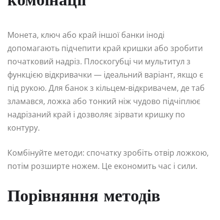
комбінації
Монета, ключ або край іншої банки іноді
допомагають підчепити край кришки або зробити
початковий надріз. Плоскогубці чи мультитул з
функцією відкривачки — ідеальний варіант, якщо є
під рукою. Для банок з кільцем-відкривачем, де таб
зламався, ложка або тонкий ніж чудово підчіплює
надрізаний край і дозволяє зірвати кришку по
контуру.
Комбінуйте методи: спочатку зробіть отвір ложкою,
потім розширте ножем. Це економить час і сили.
Порівняння методів