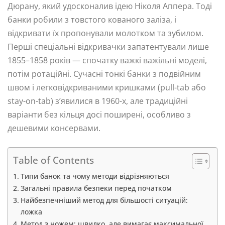
Дюрану, який удосконалив ідею Ніколя Аппера. Тоді
банки робили з товстого кованого заліза, і
відкривати їх пропонували молотком та зубилом.
Перші спеціальні відкривачки запатентували лише
1855–1858 років — спочатку важкі важільні моделі,
потім ротаційні. Сучасні тонкі банки з подвійним
швом і легковідкриваними кришками (pull-tab або
stay-on-tab) з’явилися в 1960-х, але традиційні
варіанти без кільця досі поширені, особливо з
дешевими консервами.
Table of Contents
Типи банок та чому методи відрізняються
Загальні правила безпеки перед початком
Найбезпечніший метод для більшості ситуацій:
ложка
Метод з ножем: швидко, але вимагає максимальної