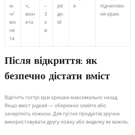
ю
ч,
–
ре
я
підчеплен
ч/
мон
3
дн
ня краю
мо
ета
х
ій
не
в
та
Після відкриття: як
безпечно дістати вміст
Відігніть гострі краї кришки максимально назад.
Якщо вміст рідкий — обережно злийте або
зачерпніть ложкою. Для густих продуктів зручно
використовувати другу ложку або виделку як важіль.