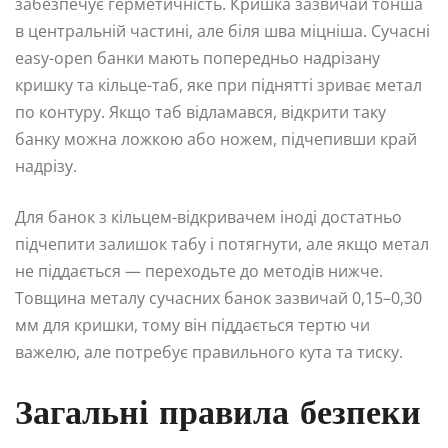
забезпечує герметичність. Кришка зазвичай тонша
в центральній частині, але біля шва міцніша. Сучасні
easy-open банки мають попередньо надрізану
кришку та кільце-таб, яке при піднятті зриває метал
по контуру. Якщо таб відламався, відкрити таку
банку можна ложкою або ножем, підчепивши край
надрізу.
Для банок з кільцем-відкривачем іноді достатньо
підчепити залишок табу і потягнути, але якщо метал
не піддається — переходьте до методів нижче.
Товщина металу сучасних банок зазвичай 0,15–0,30
мм для кришки, тому він піддається тертю чи
важелю, але потребує правильного кута та тиску.
Загальні правила безпеки