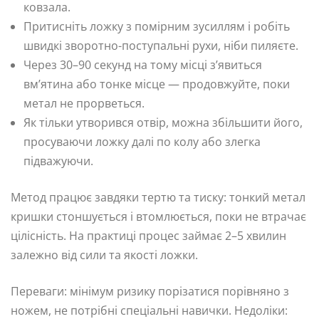
ковзала.
Притисніть ложку з помірним зусиллям і робіть
швидкі зворотно-поступальні рухи, ніби пиляєте.
Через 30–90 секунд на тому місці з’явиться
вм’ятина або тонке місце — продовжуйте, поки
метал не прорветься.
Як тільки утворився отвір, можна збільшити його,
просуваючи ложку далі по колу або злегка
підважуючи.
Метод працює завдяки тертю та тиску: тонкий метал
кришки стоншується і втомлюється, поки не втрачає
цілісність. На практиці процес займає 2–5 хвилин
залежно від сили та якості ложки.
Переваги: мінімум ризику порізатися порівняно з
ножем, не потрібні спеціальні навички. Недоліки: