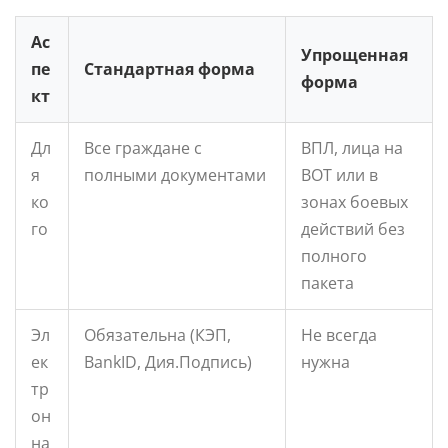
Ас
Упрощенная
пе
Стандартная форма
форма
кт
Дл
Все граждане с
ВПЛ, лица на
я
полными документами
ВОТ или в
ко
зонах боевых
го
действий без
полного
пакета
Эл
Обязательна (КЭП,
Не всегда
ек
BankID, Дия.Подпись)
нужна
тр
он
на