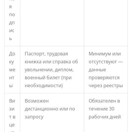
я
по
дп
ис
ь
До
Паспорт, трудовая
Минимум или
ку
книжка или справка об
отсутствуют —
ме
увольнении, диплом,
данные
нт
военный билет (при
проверяются
ы
необходимости)
через реестры
Ви
Возможен
Обязателен в
зи
дистанционно или по
течение 30
т в
запросу
рабочих дней
це