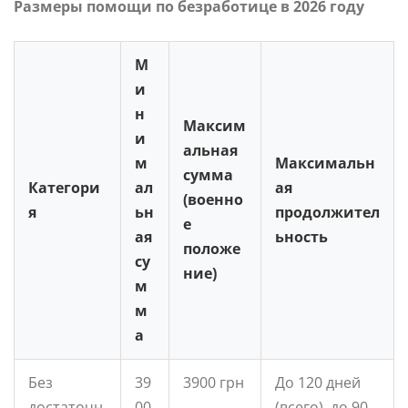
Размеры помощи по безработице в 2026 году
М
и
н
Максим
и
альная
м
Максимальн
сумма
Категори
ал
ая
(военно
я
ьн
продолжител
е
ая
ьность
положе
су
ние)
м
м
а
Без
39
3900 грн
До 120 дней
достаточн
00
(всего), до 90