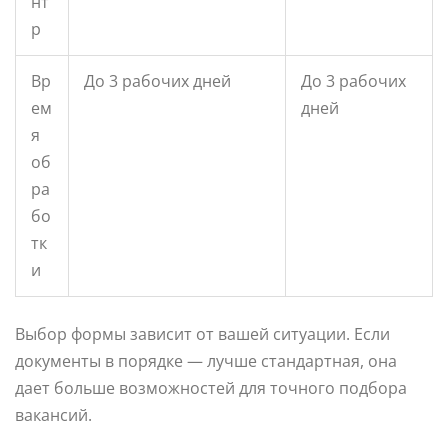
нт
р
Вр
До 3 рабочих дней
До 3 рабочих
ем
дней
я
об
ра
бо
тк
и
Выбор формы зависит от вашей ситуации. Если
документы в порядке — лучше стандартная, она
дает больше возможностей для точного подбора
вакансий.