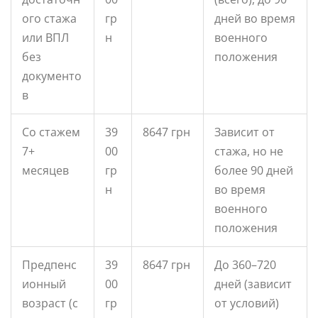
ого стажа
гр
дней во время
или ВПЛ
н
военного
без
положения
документо
в
Со стажем
39
8647 грн
Зависит от
7+
00
стажа, но не
месяцев
гр
более 90 дней
н
во время
военного
положения
Предпенс
39
8647 грн
До 360–720
ионный
00
дней (зависит
возраст (с
гр
от условий)