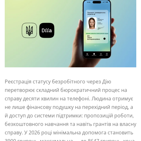
Реєстрація статусу безробітного через Дію
перетворює складний бюрократичний процес на
справу десяти хвилин на телефоні. Людина отримує
не лише фінансову подушку на перехідний період, а
й доступ до системи підтримки: пропозицій роботи,
безкоштовного навчання та навіть грантів на власну
справу. У 2026 році мінімальна допомога становить
3900 гривень, максимальна — до 8647 гривень, хоча