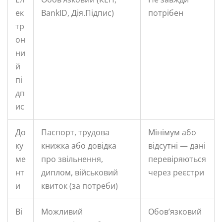
ек
BankID, Дія.Підпис)
потрібен
тр
он
ни
й
пі
дп
ис
До
Паспорт, трудова
Мінімум або
ку
книжка або довідка
відсутні — дані
ме
про звільнення,
перевіряються
нт
диплом, військовий
через реєстри
и
квиток (за потреби)
Ві
Можливий
Обов’язковий