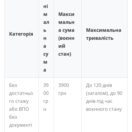
ні
м
Макси
ал
мальн
ь
а сума
Максимальна
Категорія
н
(воєнн
тривалість
а
ий
су
стан)
м
а
Без
39
3900
До 120 днів
достатньо
00
грн
(загалом), до 90
го стажу
гр
днів під час
або ВПО
н
воєнного стану
без
документі