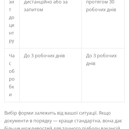
зи
дистанційно або за
протягом 30
т
запитом
робочих днів
до
це
нт
ру
Ча
До 3 робочих днів
До 3 робочих
с
днів
об
ро
бк
и
Вибір форми залежить від вашої ситуації. Якщо
документи в порядку — краще стандартна, вона дає
більше можливостей для точного підбору вакансій.