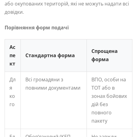
або окупованих територій, які не можуть надати всі
довідки.
Порівняння форм подачі
Ас
Спрощена
пе
Стандартна форма
форма
кт
Дл
Всі громадяни з
ВПО, особи на
я
повними документами
ТОТ або в
ко
зонах бойових
го
дій без
повного
пакету
Ел
Обов’язковий (КЕП,
Не завжди