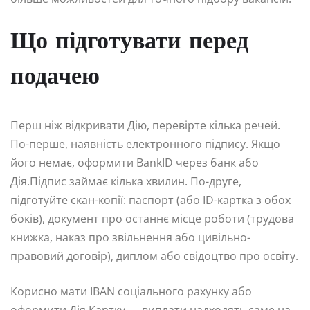
Що підготувати перед
подачею
Перш ніж відкривати Дію, перевірте кілька речей.
По-перше, наявність електронного підпису. Якщо
його немає, оформити BankID через банк або
Дія.Підпис займає кілька хвилин. По-друге,
підготуйте скан-копії: паспорт (або ID-картка з обох
боків), документ про останнє місце роботи (трудова
книжка, наказ про звільнення або цивільно-
правовий договір), диплом або свідоцтво про освіту.
Корисно мати IBAN соціального рахунку або
оформити Дія.Картку — виплати надходять саме на