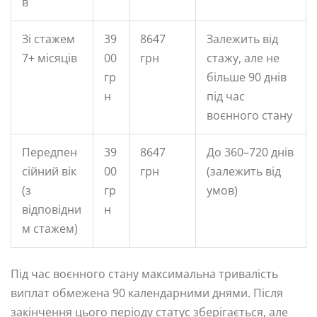
в
Зі стажем
39
8647
Залежить від
7+ місяців
00
грн
стажу, але не
гр
більше 90 днів
н
під час
воєнного стану
Передпен
39
8647
До 360–720 днів
сійний вік
00
грн
(залежить від
(з
гр
умов)
відповідни
н
м стажем)
Під час воєнного стану максимальна тривалість
виплат обмежена 90 календарними днями. Після
закінчення цього періоду статус зберігається, але