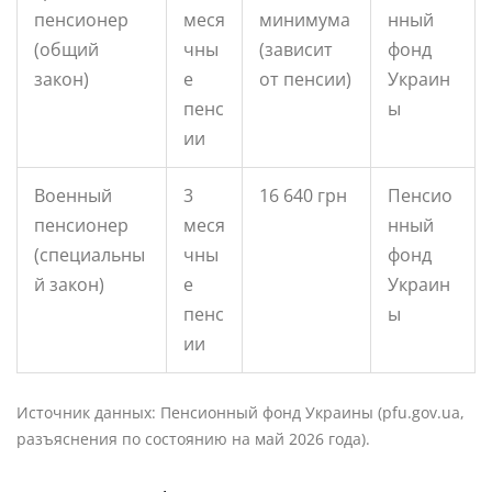
пенсионер
меся
минимума
нный
(общий
чны
(зависит
фонд
закон)
е
от пенсии)
Украин
пенс
ы
ии
Военный
3
16 640 грн
Пенсио
пенсионер
меся
нный
(специальны
чны
фонд
й закон)
е
Украин
пенс
ы
ии
Источник данных: Пенсионный фонд Украины (pfu.gov.ua,
разъяснения по состоянию на май 2026 года).