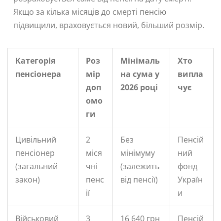
Якщо за кілька місяців до смерті пенсію
підвищили, враховується новий, більший розмір.
Категорія
Роз
Мінімаль
Хто
пенсіонера
мір
на сума у
випла
доп
2026 році
чує
омо
ги
Цивільний
2
Без
Пенсій
пенсіонер
міся
мінімуму
ний
(загальний
чні
(залежить
фонд
закон)
пенс
від пенсії)
Україн
ії
и
Військовий
3
16 640 грн
Пенсій