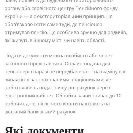
Заяву подають до будь-якого територіального
органу або сервісного центру Пенсійного фонду
України — діє екстериторіальний принцип. Не
обов’язково їхати саме туди, де пенсіонер
отримував пенсію. Це особливо зручно для родичів,
які живуть в іншому місті чи навіть області.
Подати документи можна особисто або через
законного представника. Онлайн-подача для
пенсіонерів наразі не передбачена — на відміну від
випадків зі застрахованими працівниками, де
роботодавець подає заяву-розрахунок через
електронний кабінет. Обробка заяви триває до 10
робочих днів, після чого кошти надходять на
вказаний банківський рахунок.
Які документи