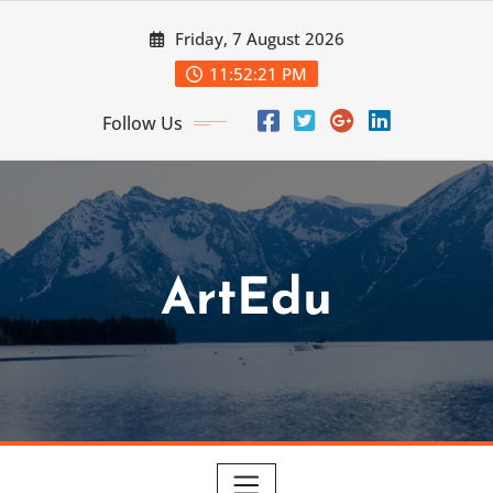
Skip
Friday, 7 August 2026
to
content
11:52:22 PM
Follow Us
ArtEdu