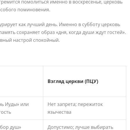
стремится помолиться именно в воскресенье, церковь
особого поминовения.
урирует как лучший день. Именно в субботу церковь
амять сохраняет образ «дня, когда души ждут гостей».
ховный настрой спокойный.
Взгляд церкви (ПЦУ)
нь Иуды» или
Нет запрета; пережиток
тость
язычества
сбор душ»
Допустимо; лучше выбирать