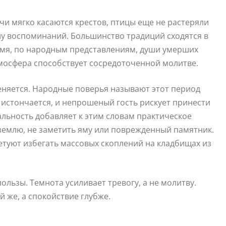
и мягко касаются крестов, птицы еще не растеряли
илу воспоминаний. Большинство традиций сходятся в
ремя, по народным представлениям, души умерших
тмосфера способствует сосредоточенной молитве.
меняется. Народные поверья называют этот период
истончается, и непрошеный гость рискует принести
еальность добавляет к этим словам практическое
 землю, не заметить яму или поврежденный памятник.
туют избегать массовых скоплений на кладбищах из
льзы. Темнота усиливает тревогу, а не молитву.
й же, а спокойствие глубже.