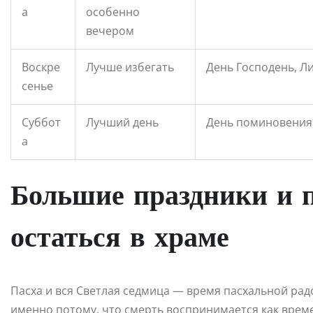
а
особенно
вечером
Воскре
Лучше избегать
День Господень, Л
сенье
Суббот
Лучший день
День поминовения,
а
Большие праздники и п
остаться в храме
Пасха и вся Светлая седмица — время пасхальной радо
именно потому, что смерть воспринимается как време