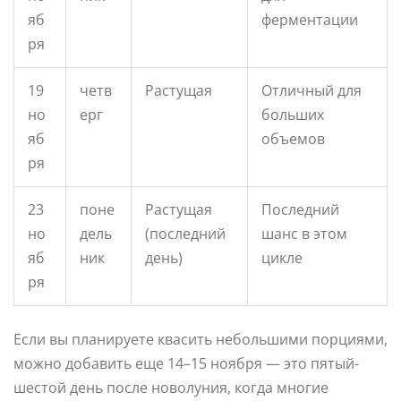
яб
ферментации
ря
19
четв
Растущая
Отличный для
но
ерг
больших
яб
объемов
ря
23
поне
Растущая
Последний
но
дель
(последний
шанс в этом
яб
ник
день)
цикле
ря
Если вы планируете квасить небольшими порциями,
можно добавить еще 14–15 ноября — это пятый-
шестой день после новолуния, когда многие