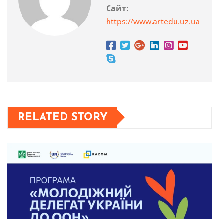
Сайт:
https://www.artedu.uz.ua
RELATED STORY