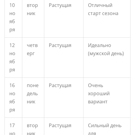
10
втор
Растущая
Отличный
но
ник
старт сезона
яб
ря
12
четв
Растущая
Идеально
но
ерг
(мужской день)
яб
ря
16
поне
Растущая
Очень
но
дель
хороший
яб
ник
вариант
ря
17
втор
Растущая
Сильный день
но
ник
для