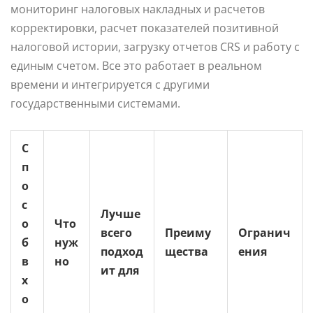
мониторинг налоговых накладных и расчетов
корректировки, расчет показателей позитивной
налоговой истории, загрузку отчетов CRS и работу с
единым счетом. Все это работает в реальном
времени и интегрируется с другими
государственными системами.
С
п
о
с
Лучше
о
Что
всего
Преиму
Огранич
б
нуж
подход
щества
ения
в
но
ит для
х
о