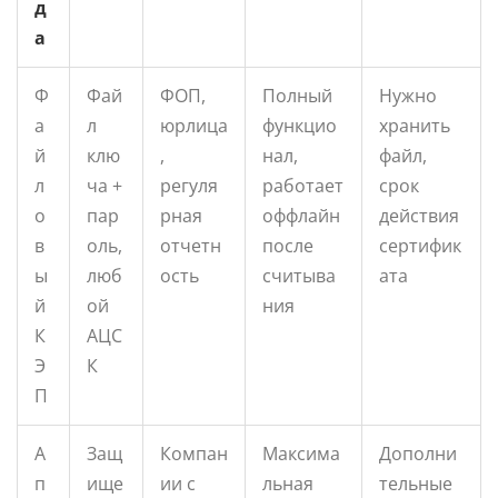
д
а
Ф
Фай
ФОП,
Полный
Нужно
а
л
юрлица
функцио
хранить
й
клю
,
нал,
файл,
л
ча +
регуля
работает
срок
о
пар
рная
оффлайн
действия
в
оль,
отчетн
после
сертифик
ы
люб
ость
считыва
ата
й
ой
ния
К
АЦС
Э
К
П
А
Защ
Компан
Максима
Дополни
п
ище
ии с
льная
тельные