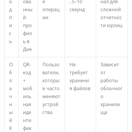
о
ова
е
, 5–10
нал для
д
нны
операц
секунд
сложной
п
й
ии
отчетнос
и
про
ти юрлиц
с
фил
ь
ь в
Дие
О
QR-
Пользо
Не
Зависит
б
код
ватели,
требует
от
л
+
которы
хранени
работы
а
моб
е часто
я файлов
облачног
ч
иль
меняют
о
н
ная
устрой
хранили
ы
иде
ства
ща
й
нти
К
фик