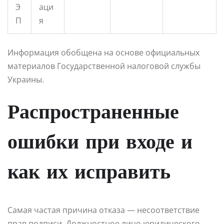
Э
аци
П
я
Информация обобщена на основе официальных
материалов Государственной налоговой службы
Украины.
Распространенные
ошибки при входе и
как их исправить
Самая частая причина отказа — несоответствие
прав подписи. Должностное лицо юридического