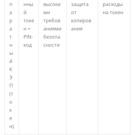
п
нны
высоки
защита
расходы
а
й
ми
от
на токен
р
токе
требов
копиров
а
н +
аниями
ания
т
PIN-
безопа
н
код
сности
ы
й
К
Э
П
(т
о
к
е
н)