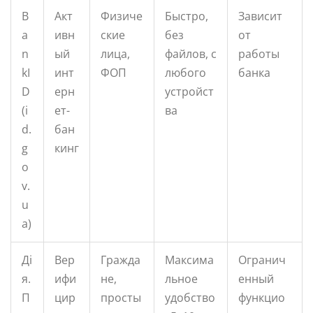
B
Акт
Физиче
Быстро,
Зависит
a
ивн
ские
без
от
n
ый
лица,
файлов, с
работы
kI
инт
ФОП
любого
банка
D
ерн
устройст
(i
ет-
ва
d.
бан
g
кинг
o
v.
u
a)
Ді
Вер
Гражда
Максима
Огранич
я.
ифи
не,
льное
енный
П
цир
просты
удобство
функцио