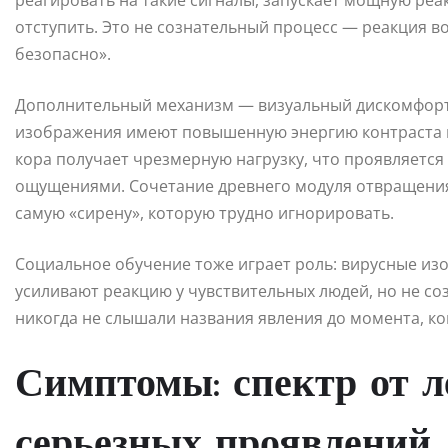
реагировать на такие сигналы, запускает мощную реа
отступить. Это не сознательный процесс — реакция в
безопасно».
Дополнительный механизм — визуальный дискомфорт.
изображения имеют повышенную энергию контраста в
кора получает чрезмерную нагрузку, что проявляет
ощущениями. Сочетание древнего модуля отвращения
самую «сирену», которую трудно игнорировать.
Социальное обучение тоже играет роль: вирусные из
усиливают реакцию у чувствительных людей, но не со
никогда не слышали названия явления до момента, к
Симптомы: спектр от л
серьезных проявлений