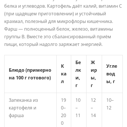
белка и углеводов. Картофель даёт калий, витамин C
(при щадящем приготовлении) и устойчивый
крахмал, полезный для микрофлоры кишечника.
Фарш — полноценный белок, железо, витамины
группы B. Вместе это сбалансированный приём
пищи, который надолго заряжает энергией.
Бе
Ж
К
Угле
Блюдо (примерно
лк
ир
ка
вод
на 100 г готового)
и,
ы,
л
ы, г
г
г
Запеканка из
19
10
12
10–
картофеля и
0–
–
–
12
фарша
20
11
14
0