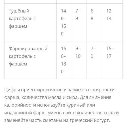
Тушёный
14
7–
6–
12–
картофель с
0–
9
8
14
фаршем
15
0
Фаршированный
16
9–
7–
15–
картофель с
0–
10
9
17
фаршем
18
0
Цифры ориентировочные и зависят от жирности
фарша, количества масла и сыра. Для снижения
калорийности используйте куриный или
индюшиный фарш, уменьшайте количество сыра и
заменяйте часть сметаны на греческий йогурт.