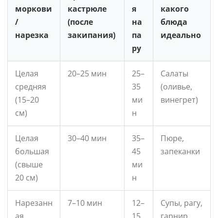
моркови
кастрюле
я
какого
/
(после
на
блюда
нарезка
закипания)
па
идеально
ру
Целая
20–25 мин
25–
Салаты
средняя
35
(оливье,
(15–20
ми
винегрет)
см)
н
Целая
30–40 мин
35–
Пюре,
большая
45
запеканки
(свыше
ми
20 см)
н
Нарезанн
7–10 мин
12–
Супы, рагу,
ая
15
гарнир