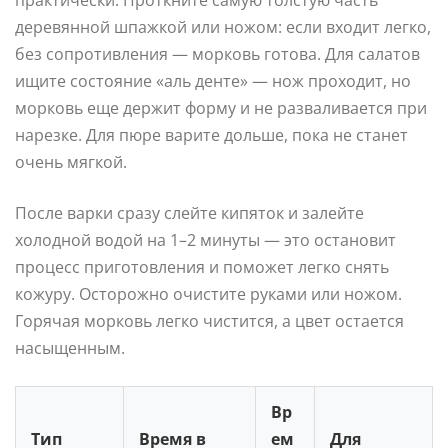
практически. Проткните самую толстую часть
деревянной шпажкой или ножом: если входит легко,
без сопротивления — морковь готова. Для салатов
ищите состояние «аль денте» — нож проходит, но
морковь еще держит форму и не разваливается при
нарезке. Для пюре варите дольше, пока не станет
очень мягкой.
После варки сразу слейте кипяток и залейте
холодной водой на 1–2 минуты — это остановит
процесс приготовления и поможет легко снять
кожуру. Осторожно очистите руками или ножом.
Горячая морковь легко чистится, а цвет остается
насыщенным.
Вр
Тип
Время в
ем
Для