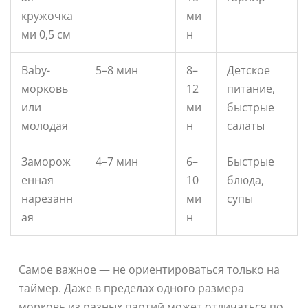
кружочка
ми
ми 0,5 см
н
Baby-
5–8 мин
8–
Детское
морковь
12
питание,
или
ми
быстрые
молодая
н
салаты
Заморож
4–7 мин
6–
Быстрые
енная
10
блюда,
нарезанн
ми
супы
ая
н
Самое важное — не ориентироваться только на
таймер. Даже в пределах одного размера
морковь из разных партий может отличаться по