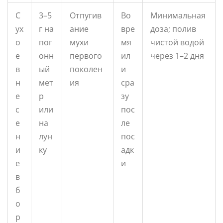
С
3–5
Отпугив
Во
Минимальная
ух
г на
ание
вре
доза; полив
о
пог
мухи
мя
чистой водой
е
онн
первого
ил
через 1–2 дня
в
ый
поколен
и
н
мет
ия
сра
е
р
зу
с
или
пос
е
на
ле
н
лун
пос
и
ку
адк
е
и
в
б
о
р