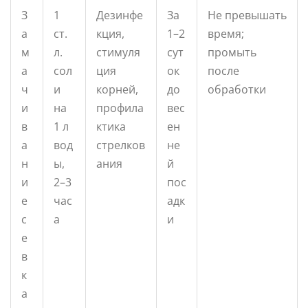
З
1
Дезинфе
За
Не превышать
а
ст.
кция,
1–2
время;
м
л.
стимуля
сут
промыть
а
сол
ция
ок
после
ч
и
корней,
до
обработки
и
на
профила
вес
в
1 л
ктика
ен
а
вод
стрелков
не
н
ы,
ания
й
и
2–3
пос
е
час
адк
с
а
и
е
в
к
а