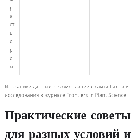
р
а
ст
в
о
р
о
м
Источники данных: рекомендации с сайта tsn.ua и
исследования в журнале Frontiers in Plant Science.
Практические советы
для разных условий и