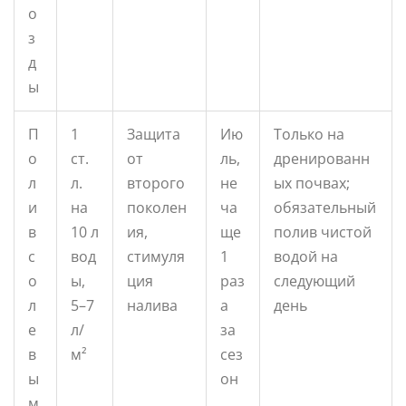
о
з
д
ы
П
1
Защита
Ию
Только на
о
ст.
от
ль,
дренированн
л
л.
второго
не
ых почвах;
и
на
поколен
ча
обязательный
в
10 л
ия,
ще
полив чистой
с
вод
стимуля
1
водой на
о
ы,
ция
раз
следующий
л
5–7
налива
а
день
е
л/
за
в
м²
сез
ы
он
м