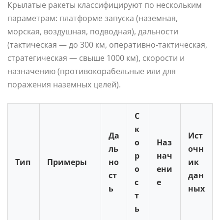
Крылатые ракеты классифицируют по нескольким
параметрам: платформе запуска (наземная,
морская, воздушная, подводная), дальности
(тактическая — до 300 км, оперативно-тактическая,
стратегическая — свыше 1000 км), скорости и
назначению (противокорабельные или для
поражения наземных целей).
С
к
Да
Ист
о
Наз
ль
очн
р
нач
Тип
Примеры
но
ик
о
ени
ст
дан
с
е
ь
ных
т
ь