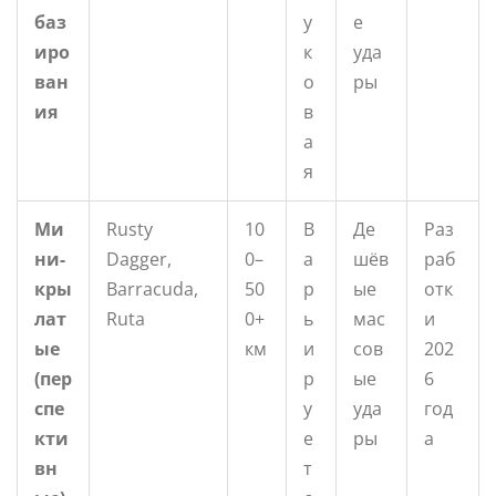
баз
у
е
иро
к
уда
ван
о
ры
ия
в
а
я
Ми
Rusty
10
В
Де
Раз
ни-
Dagger,
0–
а
шёв
раб
кры
Barracuda,
50
р
ые
отк
лат
Ruta
0+
ь
мас
и
ые
км
и
сов
202
(пер
р
ые
6
спе
у
уда
год
кти
е
ры
а
вн
т