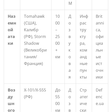
М
Наз
Tomahawk
10
Д
Инф
Brit
емн
(США),
00
о
рас
anni
ой
Калибр
–
з
тру
ca,
ата
(РФ), Storm
25
в
кту
офи
ки
Shadow
00
у
ра,
циа
(Великобри
+
к
ком
льн
тания/
км
о
анд
ые
Франция)
в
ные
ист
а
пун
очн
я
кты
ики
Воз
Х-101/Х-555
До
Д
Стр
Def
ду
(РФ)
55
о
атег
enc
шн
00
з
иче
e.ua
ого
км
в
ски