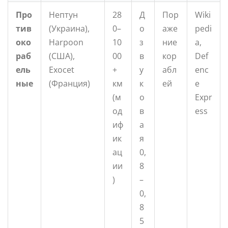
Про
Нептун
28
Д
Пор
Wiki
тив
(Украина),
0–
о
аже
pedi
око
Harpoon
10
з
ние
a,
раб
(США),
00
в
кор
Def
ель
Exocet
+
у
абл
enc
ные
(Франция)
км
к
ей
e
(м
о
Expr
од
в
ess
иф
а
ик
я
ац
0,
ии
8
)
–
0,
8
5