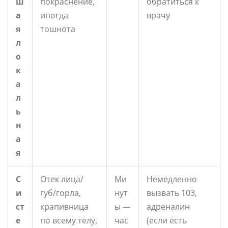
ш
покраснение,
обратиться к
а
иногда
врачу
я
тошнота
л
о
к
а
л
ь
н
а
я
С
Отек лица/
Ми
Немедленно
и
губ/горла,
нут
вызвать 103,
ст
крапивница
ы —
адреналин
е
по всему телу,
час
(если есть