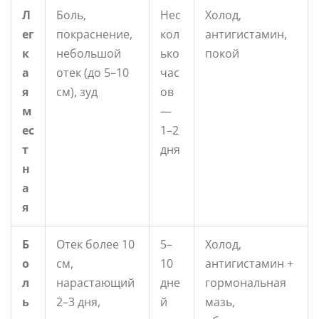
Л
Боль,
Нес
Холод,
ег
покраснение,
кол
антигистамин,
к
небольшой
ько
покой
а
отек (до 5–10
час
я
см), зуд
ов
м
—
ес
1–2
т
дня
н
а
я
Б
Отек более 10
5–
Холод,
о
см,
10
антигистамин +
л
нарастающий
дне
гормональная
ь
2–3 дня,
й
мазь,