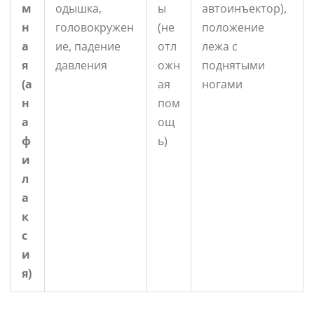
м
одышка,
ы
автоинъектор),
н
головокружен
(не
положение
а
ие, падение
отл
лежа с
я
давления
ожн
поднятыми
(а
ая
ногами
н
пом
а
ощ
ф
ь)
и
л
а
к
с
и
я)