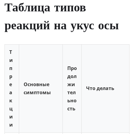
Таблица типов
реакций на укус осы
Т
и
п
Про
р
дол
е
Основные
жи
Что делать
а
симптомы
тел
к
ьно
ц
сть
и
и