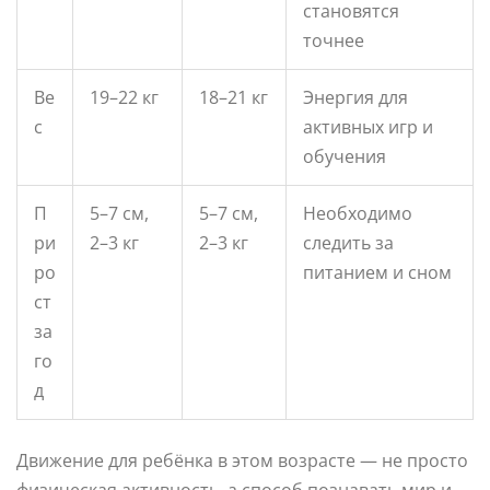
становятся
точнее
Ве
19–22 кг
18–21 кг
Энергия для
с
активных игр и
обучения
П
5–7 см,
5–7 см,
Необходимо
ри
2–3 кг
2–3 кг
следить за
ро
питанием и сном
ст
за
го
д
Движение для ребёнка в этом возрасте — не просто