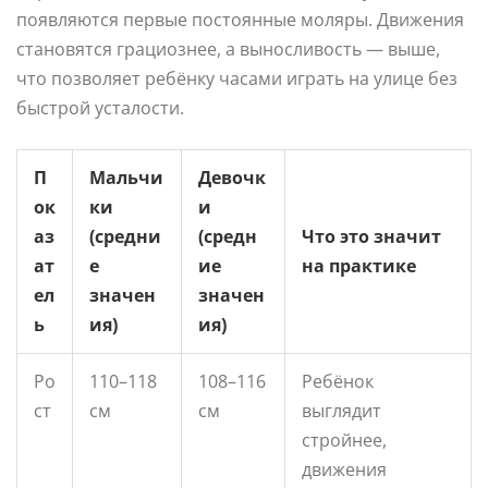
появляются первые постоянные моляры. Движения
становятся грациознее, а выносливость — выше,
что позволяет ребёнку часами играть на улице без
быстрой усталости.
П
Мальчи
Девочк
ок
ки
и
аз
(средни
(средн
Что это значит
ат
е
ие
на практике
ел
значен
значен
ь
ия)
ия)
Ро
110–118
108–116
Ребёнок
ст
см
см
выглядит
стройнее,
движения