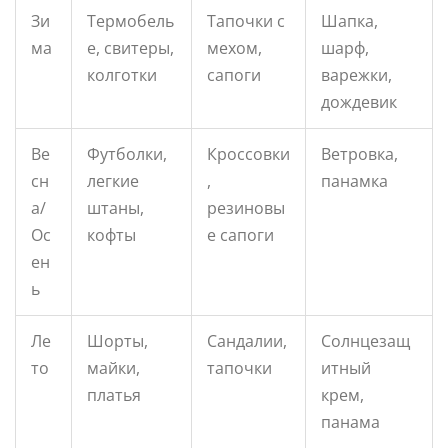
Зи
Термобель
Тапочки с
Шапка,
ма
е, свитеры,
мехом,
шарф,
колготки
сапоги
варежки,
дождевик
Ве
Футболки,
Кроссовки
Ветровка,
сн
легкие
,
панамка
а/
штаны,
резиновы
Ос
кофты
е сапоги
ен
ь
Ле
Шорты,
Сандалии,
Солнцезащ
то
майки,
тапочки
итный
платья
крем,
панама