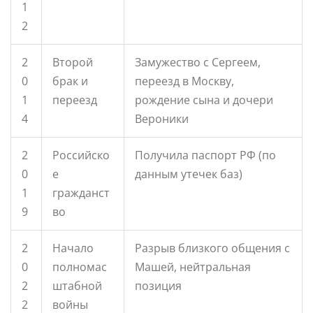
1
2
2
Второй
Замужество с Сергеем,
0
брак и
переезд в Москву,
1
переезд
рождение сына и дочери
4
Вероники
2
Российско
Получила паспорт РФ (по
0
е
данным утечек баз)
1
гражданст
9
во
2
Начало
Разрыв близкого общения с
0
полномас
Машей, нейтральная
2
штабной
позиция
2
войны