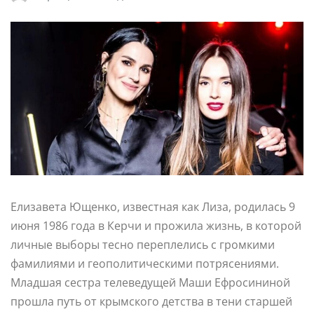
Елизавета Ющенко, известная как Лиза, родилась 9
июня 1986 года в Керчи и прожила жизнь, в которой
личные выборы тесно переплелись с громкими
фамилиями и геополитическими потрясениями.
Младшая сестра телеведущей Маши Ефросининой
прошла путь от крымского детства в тени старшей