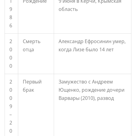
1
Рождение
9 июня в Керчи, Крымская
9
область
8
6
2
Смерть
Александр Ефросинин умер,
0
отца
когда Лизе было 14 лет
0
0
2
Первый
Замужество с Андреем
0
брак
Ющенко, рождение дочери
0
Варвары (2010), развод
9
–
2
0