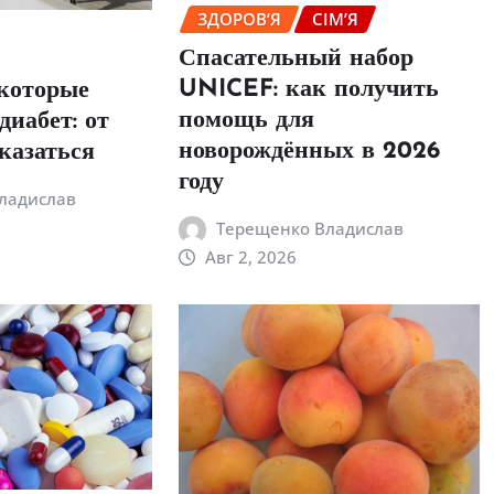
ЗДОРОВ’Я
СІМ’Я
Спасательный набор
UNICEF: как получить
 которые
помощь для
иабет: от
новорождённых в 2026
тказаться
году
ладислав
Терещенко Владислав
Авг 2, 2026