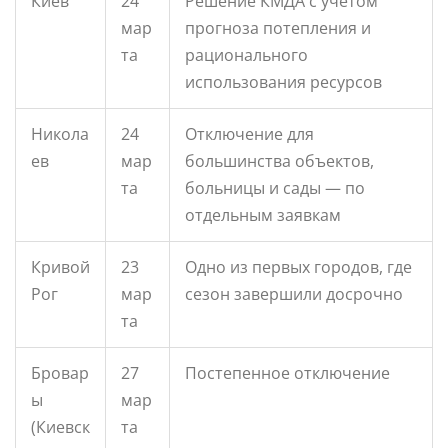
Киев
24
Решение КМДА с учетом
мар
прогноза потепления и
та
рационального
использования ресурсов
Никола
24
Отключение для
ев
мар
большинства объектов,
та
больницы и сады — по
отдельным заявкам
Кривой
23
Одно из первых городов, где
Рог
мар
сезон завершили досрочно
та
Бровар
27
Постепенное отключение
ы
мар
(Киевск
та