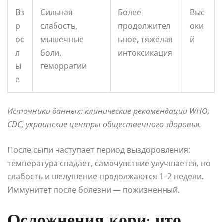
Вз
Сильная
Более
Выс
р
слабость,
продолжител
оки
ос
мышечные
ьное, тяжёлая
й
л
боли,
интоксикация
ы
геморрагии
е
Источники данных: клинические рекомендации WHO,
CDC, украинские центры общественного здоровья.
После сыпи наступает период выздоровления:
температура спадает, самочувствие улучшается, но
слабость и шелушение продолжаются 1–2 недели.
Иммунитет после болезни — пожизненный.
Осложнения кори: что