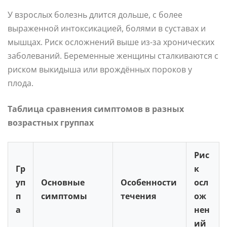
У взрослых болезнь длится дольше, с более
выраженной интоксикацией, болями в суставах и
мышцах. Риск осложнений выше из-за хронических
заболеваний. Беременные женщины сталкиваются с
риском выкидыша или врождённых пороков у
плода.
Таблица сравнения симптомов в разных
возрастных группах
Рис
Гр
к
уп
Основные
Особенности
осл
п
симптомы
течения
ож
а
нен
ий