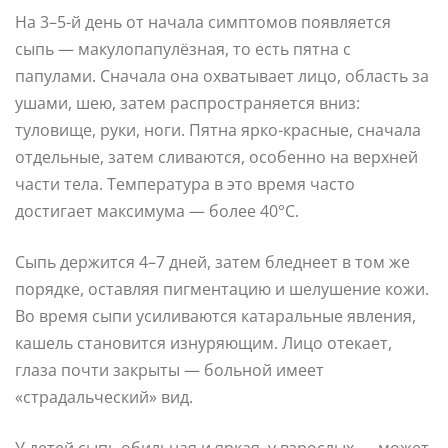
На 3–5-й день от начала симптомов появляется
сыпь — макулопапулёзная, то есть пятна с
папулами. Сначала она охватывает лицо, область за
ушами, шею, затем распространяется вниз:
туловище, руки, ноги. Пятна ярко-красные, сначала
отдельные, затем сливаются, особенно на верхней
части тела. Температура в это время часто
достигает максимума — более 40°C.
Сыпь держится 4–7 дней, затем бледнеет в том же
порядке, оставляя пигментацию и шелушение кожи.
Во время сыпи усиливаются катаральные явления,
кашель становится изнуряющим. Лицо отекает,
глаза почти закрыты — больной имеет
«страдальческий» вид.
У детей сыпь обильная и яркая, у взрослых — может