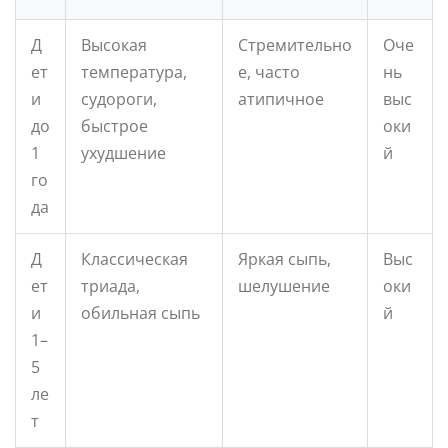
Д
Высокая
Стремительно
Оче
ет
температура,
е, часто
нь
и
судороги,
атипичное
выс
до
быстрое
оки
1
ухудшение
й
го
да
Д
Классическая
Яркая сыпь,
Выс
ет
триада,
шелушение
оки
и
обильная сыпь
й
1–
5
ле
т