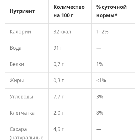
Количество
% суточной
Нутриент
на 100 г
нормы*
Калории
32 ккал
1–2%
Вода
91 г
—
Белки
0,7 г
1%
Жиры
0,3 г
<1%
Углеводы
7,7 г
3%
Клетчатка
2,0 г
8%
Сахара
4,9 г
—
(натуральные