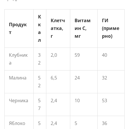
К
Клетч
Витам
ГИ
Продук
к
атка,
ин C,
(приме
т
а
г
мг
рно)
л
Клубник
3
2,0
59
40
а
2
Малина
5
6,5
24
32
2
Черника
5
2,4
10
53
7
Яблоко
5
2,4
5
36