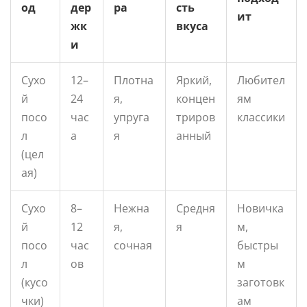
од
дер
ра
сть
ит
жк
вкуса
и
Сухо
12–
Плотна
Яркий,
Любител
й
24
я,
концен
ям
посо
час
упруга
триров
классики
л
а
я
анный
(цел
ая)
Сухо
8–
Нежна
Средня
Новичка
й
12
я,
я
м,
посо
час
сочная
быстры
л
ов
м
(кусо
заготовк
чки)
ам