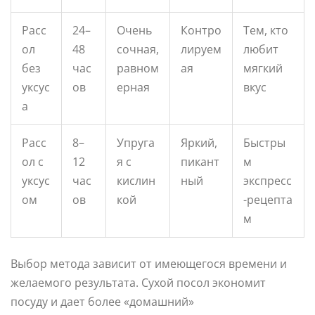
Расс
24–
Очень
Контро
Тем, кто
ол
48
сочная,
лируем
любит
без
час
равном
ая
мягкий
уксус
ов
ерная
вкус
а
Расс
8–
Упруга
Яркий,
Быстры
ол с
12
я с
пикант
м
уксус
час
кислин
ный
экспресс
ом
ов
кой
-рецепта
м
Выбор метода зависит от имеющегося времени и
желаемого результата. Сухой посол экономит
посуду и дает более «домашний»