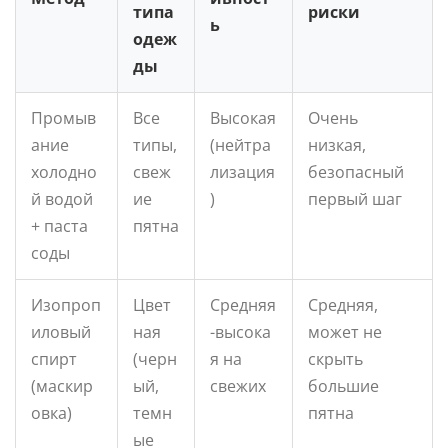
типа
риски
ь
одеж
ды
Промыв
Все
Высокая
Очень
ание
типы,
(нейтра
низкая,
холодно
свеж
лизация
безопасный
й водой
ие
)
первый шаг
+ паста
пятна
соды
Изопроп
Цвет
Средняя
Средняя,
иловый
ная
-высока
может не
спирт
(черн
я на
скрыть
(маскир
ый,
свежих
большие
овка)
темн
пятна
ые