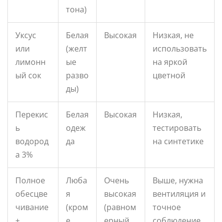
тона)
Уксус
Белая
Высокая
Низкая, не
или
(желт
использовать
лимонн
ые
на яркой
ый сок
разво
цветной
ды)
Перекис
Белая
Высокая
Низкая,
ь
одеж
тестировать
водород
да
на синтетике
а 3%
Полное
Люба
Очень
Выше, нужна
обесцве
я
высокая
вентиляция и
чивание
(кром
(равном
точное
+
е
ерный
соблюдение