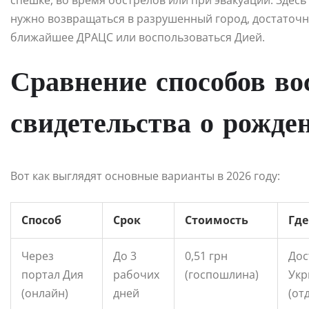
спешке, во время обстрелов или при эвакуации. Здес
нужно возвращаться в разрушенный город, достаточн
ближайшее ДРАЦС или воспользоваться Дией.
Сравнение способов во
свидетельства о рожде
Вот как выглядят основные варианты в 2026 году:
Способ
Срок
Стоимость
Где
Через
До 3
0,51 грн
Дос
портал Дия
рабочих
(госпошлина)
Укр
(онлайн)
дней
(от