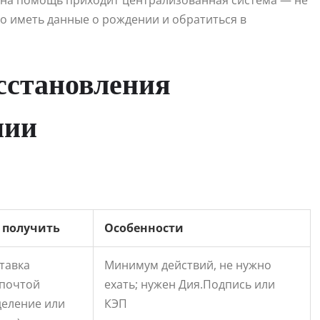
ь на помощь приходит централизованная система — не
о иметь данные о рождении и обратиться в
сстановления
нии
 получить
Особенности
тавка
Минимум действий, не нужно
почтой
ехать; нужен Дия.Подпись или
деление или
КЭП