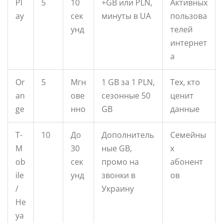
Pl
5
10
+GB или PLN,
Активных
ay
сек
минуты в UA
пользова
унд
телей
интернет
а
Or
5
Мгн
1 GB за 1 PLN,
Тех, кто
an
ове
сезонные 50
ценит
ge
нно
GB
данные
T-
10
До
Дополнитель
Семейны
M
30
ные GB,
х
ob
сек
промо на
абонент
ile
унд
звонки в
ов
/
Украину
He
ya