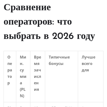
Сравнение
операторов: что
выбрать в 2026 году
О
Ми
Вре
Типичные
Лучше
пе
н.
мя
бонусы
всего
ра
су
зач
для
то
мм
исл
р
а
ен
(PL
ия
N)