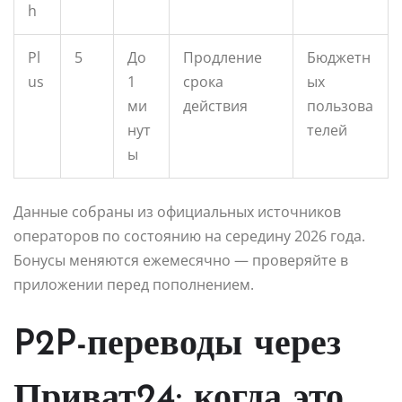
h
Pl
5
До
Продление
Бюджетн
us
1
срока
ых
ми
действия
пользова
нут
телей
ы
Данные собраны из официальных источников
операторов по состоянию на середину 2026 года.
Бонусы меняются ежемесячно — проверяйте в
приложении перед пополнением.
P2P-переводы через
Приват24: когда это