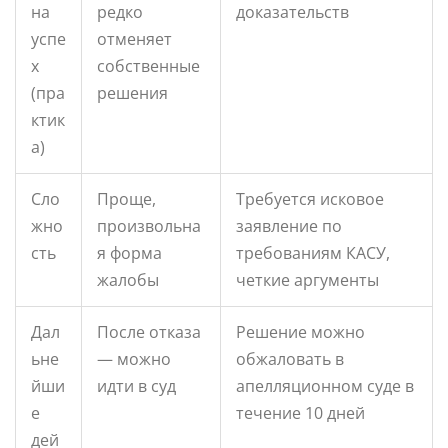
на
редко
доказательств
успе
отменяет
х
собственные
(пра
решения
ктик
а)
Сло
Проще,
Требуется исковое
жно
произвольна
заявление по
сть
я форма
требованиям КАСУ,
жалобы
четкие аргументы
Дал
После отказа
Решение можно
ьне
— можно
обжаловать в
йши
идти в суд
апелляционном суде в
е
течение 10 дней
дей