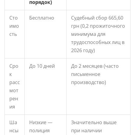
порядок)
Сто
Бесплатно
Судебный сбор 665,60
имо
грн (0,2 прожиточного
сть
минимума для
трудоспособных лиц в
2026 году)
Сро
До 10 дней
До 2 месяцев (часто
к
письменное
расс
производство)
мот
рен
ия
Ша
Низкие —
Значительно выше
нсы
полиция
при наличии