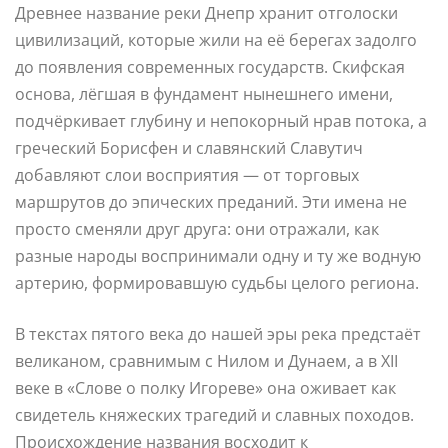
Древнее название реки Днепр хранит отголоски
цивилизаций, которые жили на её берегах задолго
до появления современных государств. Скифская
основа, лёгшая в фундамент нынешнего имени,
подчёркивает глубину и непокорный нрав потока, а
греческий Борисфен и славянский Славутич
добавляют слои восприятия — от торговых
маршрутов до эпических преданий. Эти имена не
просто сменяли друг друга: они отражали, как
разные народы воспринимали одну и ту же водную
артерию, формировавшую судьбы целого региона.
В текстах пятого века до нашей эры река предстаёт
великаном, сравнимым с Нилом и Дунаем, а в XII
веке в «Слове о полку Игореве» она оживает как
свидетель княжеских трагедий и славных походов.
Происхождение названия восходит к