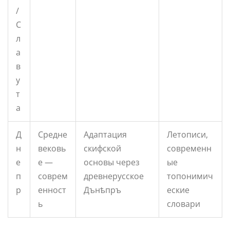
/
С
л
а
в
у
т
а
Д
Средне
Адаптация
Летописи,
н
вековь
скифской
современн
е
е —
основы через
ые
п
соврем
древнерусское
топонимич
р
енност
Дънѣпръ
еские
ь
словари