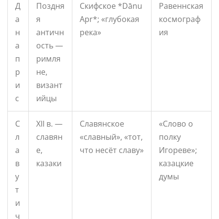
Д
Поздня
Скифское *Dānu
Равеннская
а
я
Apr*; «глубокая
космограф
н
античн
река»
ия
а
ость —
п
римля
р
не,
и
визант
с
ийцы
С
XII в. —
Славянское
«Слово о
л
славян
«славный», «тот,
полку
а
е,
что несёт славу»
Игореве»;
в
казаки
казацкие
у
думы
т
и
ч