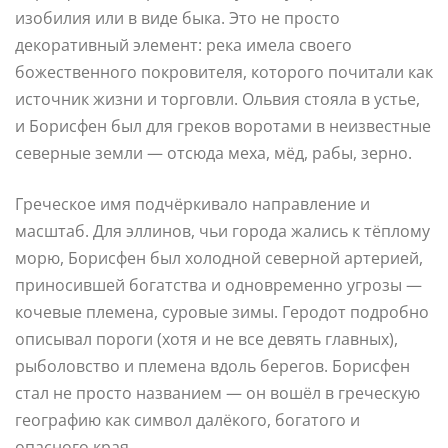
изобилия или в виде быка. Это не просто
декоративный элемент: река имела своего
божественного покровителя, которого почитали как
источник жизни и торговли. Ольвия стояла в устье,
и Борисфен был для греков воротами в неизвестные
северные земли — отсюда меха, мёд, рабы, зерно.
Греческое имя подчёркивало направление и
масштаб. Для эллинов, чьи города жались к тёплому
морю, Борисфен был холодной северной артерией,
приносившей богатства и одновременно угрозы —
кочевые племена, суровые зимы. Геродот подробно
описывал пороги (хотя и не все девять главных),
рыболовство и племена вдоль берегов. Борисфен
стал не просто названием — он вошёл в греческую
географию как символ далёкого, богатого и
опасного края.