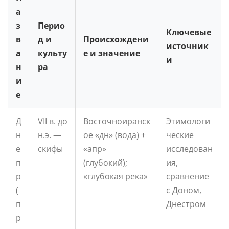
а
з
Перио
Ключевые
в
д и
Происхождени
источник
а
культу
е и значение
и
н
ра
и
е
Д
VII в. до
Восточноиранск
Этимологи
н
н.э. —
ое «дн» (вода) +
ческие
е
скифы
«апр»
исследован
п
(глубокий);
ия,
р
«глубокая река»
сравнение
(
с Доном,
п
Днестром
р