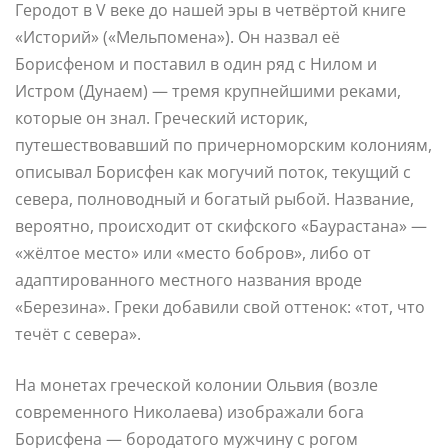
Геродот в V веке до нашей эры в четвёртой книге
«Историй» («Мельпомена»). Он назвал её
Борисфеном и поставил в один ряд с Нилом и
Истром (Дунаем) — тремя крупнейшими реками,
которые он знал. Греческий историк,
путешествовавший по причерноморским колониям,
описывал Борисфен как могучий поток, текущий с
севера, полноводный и богатый рыбой. Название,
вероятно, происходит от скифского «Баурастана» —
«жёлтое место» или «место бобров», либо от
адаптированного местного названия вроде
«Березина». Греки добавили свой оттенок: «тот, что
течёт с севера».
На монетах греческой колонии Ольвия (возле
современного Николаева) изображали бога
Борисфена — бородатого мужчину с рогом