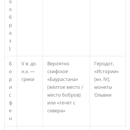
о
о
б
р
а
з
)
Б
V в. до
Вероятно
Геродот,
о
н.э. —
скифское
«Истории»
р
греки
«Баурастана»
(кн. IV);
и
(жёлтое место /
монеты
с
место бобров)
Ольвии
ф
или «течёт с
е
севера»
н