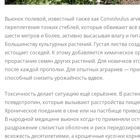
Вьюнок полевой, известный также как Convolvulus arv
переплетения тонких стеблей, которые обвивают всё в
шести метров и более, активно высасывая влагу и пи
большинству культурных растений. Густая листва созд
истощает соседей. К этому добавляется химическое 
прорастание семян других растений. Для новичков эт
после каждой прополки. Для опытных аграриев — пр
способный снизить урожайность вдвое.
Токсичность делает ситуацию ещё серьёзнее. В расте
псевдотропин, которые вызывают расстройства пищев
Хроническое поедание в сене или на пастбище привод
В народной медицине вьюнок когда-то применяли ос
раздражение слизистых оболочек и риск передозиро
всхожесть десятилетиями, а крошечные кусочки корня