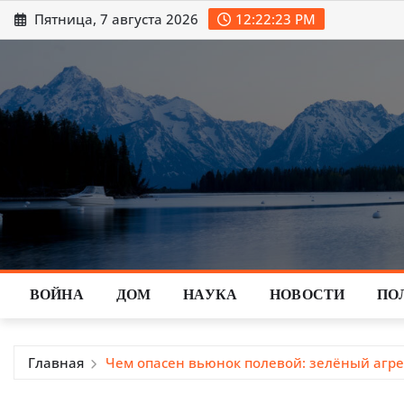
Перейти
Пятница, 7 августа 2026
12:22:24 PM
к
содержимому
ВОЙНА
ДОМ
НАУКА
НОВОСТИ
ПО
Главная
Чем опасен вьюнок полевой: зелёный агр