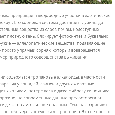
ensis, превращает плодородные участки в хаотические
округ. Его корневая система достигает глубины до
тательные вещества из слоёв почвы, недоступных
аёт плотную тень, блокирует фотосинтез и буквально
оружие — аллелопатические вещества, подавляющие
о просто упрямый сорняк, который возвращается
имер природного совершенства выживания,
нии содержатся тропановые алкалоиды, в частности
арения у лошадей, свиней и других животных.
ит к коликам, потере веса и даже фиброзу кишечника.
торожно, но современные данные предостерегают:
вки делают самолечение опасным. Семена сохраняют
 способны дать новую жизнь растению. Это не просто