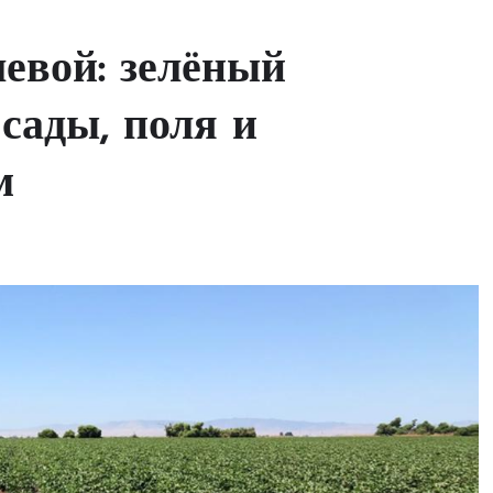
евой: зелёный
сады, поля и
м