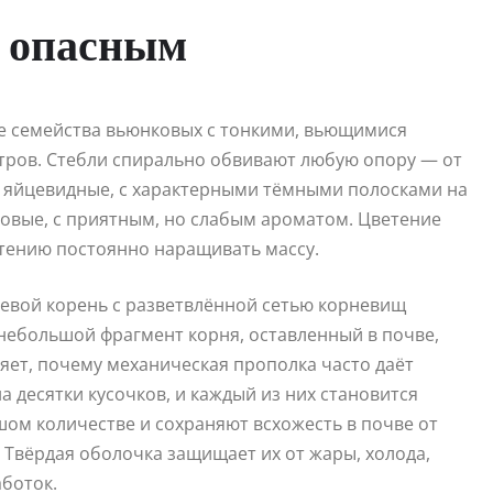
о опасным
е семейства вьюнковых с тонкими, вьющимися
етров. Стебли спирально обвивают любую опору — от
е, яйцевидные, с характерными тёмными полосками на
зовые, с приятным, но слабым ароматом. Цветение
стению постоянно наращивать массу.
невой корень с разветвлённой сетью корневищ
 небольшой фрагмент корня, оставленный в почве,
яет, почему механическая прополка часто даёт
а десятки кусочков, и каждый из них становится
ом количестве и сохраняют всхожесть в почве от
. Твёрдая оболочка защищает их от жары, холода,
боток.