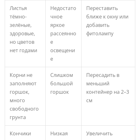
Листья
Недостато
Переставить
тёмно-
чное
ближе к окну или
зелёные,
яркое
добавить
здоровые,
рассеянно
фитолампу
но цветов
е
нет годами
освещени
е
Корни не
Слишком
Пересадить в
заполняют
большой
меньший
горшок,
горшок
контейнер на 2–3
много
см
свободного
грунта
Кончики
Низкая
Увеличить