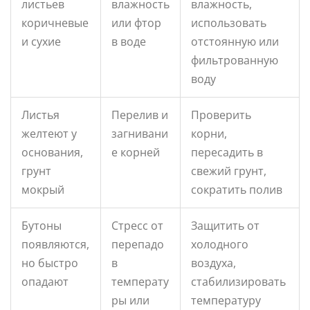
листьев
влажность
влажность,
коричневые
или фтор
использовать
и сухие
в воде
отстоянную или
фильтрованную
воду
Листья
Перелив и
Проверить
желтеют у
загнивани
корни,
основания,
е корней
пересадить в
грунт
свежий грунт,
мокрый
сократить полив
Бутоны
Стресс от
Защитить от
появляются,
перепадо
холодного
но быстро
в
воздуха,
опадают
температу
стабилизировать
ры или
температуру