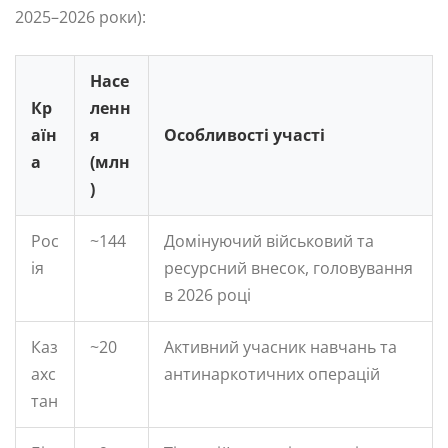
2025–2026 роки):
Насе
Кр
ленн
аїн
я
Особливості участі
а
(млн
)
Рос
~144
Домінуючий військовий та
ія
ресурсний внесок, головування
в 2026 році
Каз
~20
Активний учасник навчань та
ахс
антинаркотичних операцій
тан