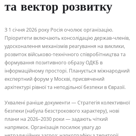
та вектор розвитку
З 1 січня 2026 року Росія очолює організацію.
Пріоритети включають консолідацію держав-членів,
удосконалення механізмів реагування на виклики,
розвиток військово-технічного співробітництва та
формування позитивного образу ОДКБ в
інформаційному просторі. Планується міжнародний
експертний форум у Москві, присвячений
архітектурі рівної та неподільної безпеки в Євразії.
Ухвалені раніше документи — Стратегія колективної
безпеки (набула безстрокового характеру), нові
плани на 2026–2030 роки — задають чіткий
напрямок. Організація посилює увагу до
нетрадиційних загроз: наркотрафіку з території