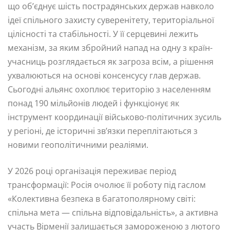
що об’єднує шість пострадянських держав навколо
ідеї спільного захисту суверенітету, територіальної
цілісності та стабільності. У її серцевині лежить
механізм, за яким збройний напад на одну з країн-
учасниць розглядається як загроза всім, а рішення
ухвалюються на основі консенсусу глав держав.
Сьогодні альянс охоплює територію з населенням
понад 190 мільйонів людей і функціонує як
інструмент координації військово-політичних зусиль
у регіоні, де історичні зв’язки переплітаються з
новими геополітичними реаліями.
У 2026 році організація переживає період
трансформації: Росія очолює її роботу під гаслом
«Колективна безпека в багатополярному світі:
спільна мета — спільна відповідальність», а активна
участь Вірменії залишається замороженою з лютого