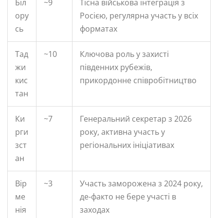
Біл
~9
Тісна військова інтеграція з
ору
Росією, регулярна участь у всіх
сь
форматах
Тад
~10
Ключова роль у захисті
жи
південних рубежів,
кис
прикордонне співробітництво
тан
Ки
~7
Генеральний секретар з 2026
рги
року, активна участь у
зст
регіональних ініціативах
ан
Вір
~3
Участь заморожена з 2024 року,
ме
де-факто не бере участі в
нія
заходах