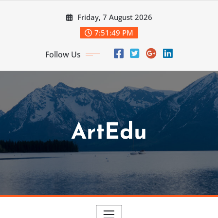
Skip
Friday, 7 August 2026
to
content
7:51:50 PM
Follow Us
ArtEdu