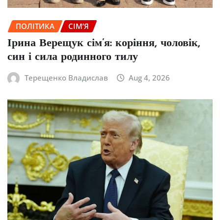
ПОЛІТИКА
СІМ’Я
Ірина Верещук сім’я: коріння, чоловік,
син і сила родинного тилу
Терещенко Владислав
Aug 4, 2026