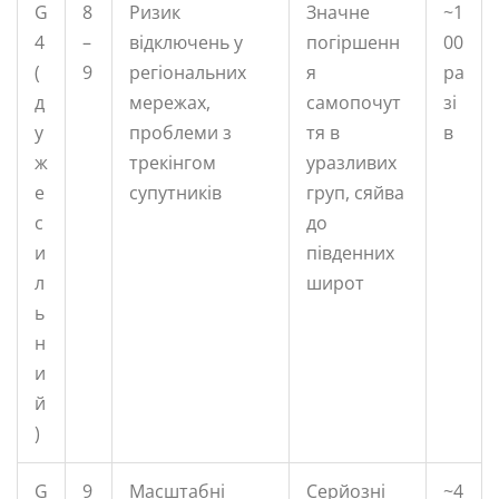
G
8
Ризик
Значне
~1
4
–
відключень у
погіршенн
00
(
9
регіональних
я
ра
д
мережах,
самопочут
зі
у
проблеми з
тя в
в
ж
трекінгом
уразливих
е
супутників
груп, сяйва
с
до
и
південних
л
широт
ь
н
и
й
)
G
9
Масштабні
Серйозні
~4