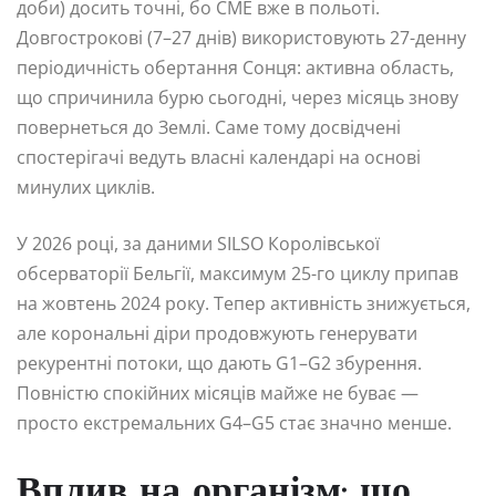
доби) досить точні, бо CME вже в польоті.
Довгострокові (7–27 днів) використовують 27-денну
періодичність обертання Сонця: активна область,
що спричинила бурю сьогодні, через місяць знову
повернеться до Землі. Саме тому досвідчені
спостерігачі ведуть власні календарі на основі
минулих циклів.
У 2026 році, за даними SILSO Королівської
обсерваторії Бельгії, максимум 25-го циклу припав
на жовтень 2024 року. Тепер активність знижується,
але корональні діри продовжують генерувати
рекурентні потоки, що дають G1–G2 збурення.
Повністю спокійних місяців майже не буває —
просто екстремальних G4–G5 стає значно менше.
Вплив на організм: що