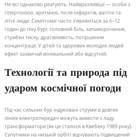
Не всі однаково реагують. Найвразливіші — особи з
гіпертонією, аритмією, після інфарктів, вагітні та
літні люди. Симптоми часто з’являються за 6–12
годин до піку бурі: головний біль, запаморочення,
стрибки тиску, дратівливість, погіршення
концентрації. У дітей та здорових молодих людей
ефект зазвичай мінімальний або відсутній.
Технології та природа під
ударом космічної погоди
Під час сильних бур індуковані струми в довгих
лініях електропередач можуть вивести з ладу
трансформатори (як це сталося в Квебеку 1989 року).
Супутники на низькій орбіті відчувають підвищений