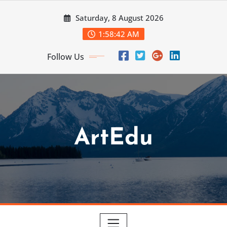
Skip
Saturday, 8 August 2026
to
content
1:58:43 AM
Follow Us
ArtEdu