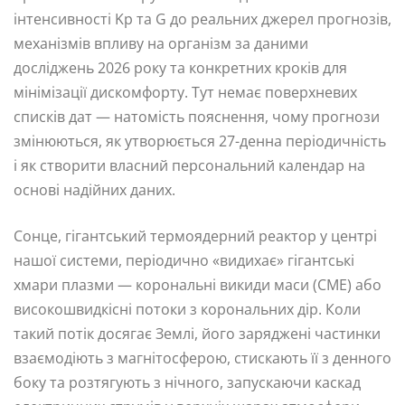
інтенсивності Kp та G до реальних джерел прогнозів,
механізмів впливу на організм за даними
досліджень 2026 року та конкретних кроків для
мінімізації дискомфорту. Тут немає поверхневих
списків дат — натомість пояснення, чому прогнози
змінюються, як утворюється 27-денна періодичність
і як створити власний персональний календар на
основі надійних даних.
Сонце, гігантський термоядерний реактор у центрі
нашої системи, періодично «видихає» гігантські
хмари плазми — корональні викиди маси (CME) або
високошвидкісні потоки з корональних дір. Коли
такий потік досягає Землі, його заряджені частинки
взаємодіють з магнітосферою, стискають її з денного
боку та розтягують з нічного, запускаючи каскад