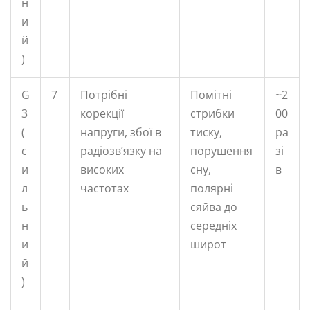
н
и
й
)
G
7
Потрібні
Помітні
~2
3
корекції
стрибки
00
(
напруги, збої в
тиску,
ра
с
радіозв’язку на
порушення
зі
и
високих
сну,
в
л
частотах
полярні
ь
сяйва до
н
середніх
и
широт
й
)