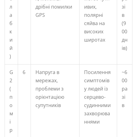
л
дрібні помилки
ивих,
зі
а
GPS
полярні
в
б
сяйва на
(9
к
високих
00
и
широтах
дн
й
ів)
)
G
6
Напруга в
Посилення
~6
2
мережах,
симптомів
00
(
проблеми з
у людей із
ра
п
орієнтацією
серцево-
зі
о
супутників
судинними
в
м
захворюва
і
ннями
р