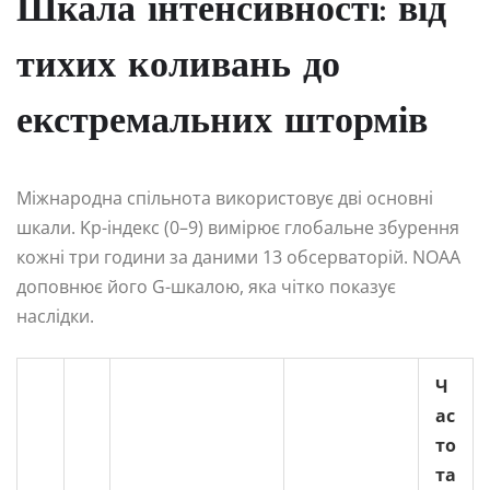
Шкала інтенсивності: від
тихих коливань до
екстремальних штормів
Міжнародна спільнота використовує дві основні
шкали. Kp-індекс (0–9) вимірює глобальне збурення
кожні три години за даними 13 обсерваторій. NOAA
доповнює його G-шкалою, яка чітко показує
наслідки.
Ч
ас
то
та