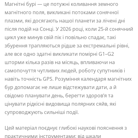
Магнітні бурі — це потужні коливання земного
магнітного поля, викликані потоками сонячної
плазми, які досягають нашої планети за лічені дні
після подій на Сонці. У 2026 році, коли 25-й сонячний
цикл уже минув свій пік і повільно спадає, такі
збурення трапляються рідше за екстремальні рівні,
але все одно здатні викликати помірні G1–G2
шторми кілька разів на місяць, впливаючи на
самопочуття чутливих людей, роботу супутників і
навіть точність GPS. Розуміння календаря магнітних
бур допомагає не лише відстежувати дати, а й
свідомо планувати день, берегти здоров’я та
цінувати рідкісні видовища полярних сяйв, які
супроводжують сильніші події.
Цей матеріал поєднує глибокі наукові пояснення з
практичними інструментами: від шкали