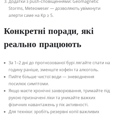
Додатки з push-сповіщеннями: Geomagnetic
Storms, Meteoweser — дозволяють увімкнути
алерти саме на Kp ≥ 5.
Конкретні поради, які
реально працюють
За 1–2 дні до прогнозованої бурі лягайте спати на
годину раніше, зменште кофеїн та алкоголь.
Пийте більше чистої води — зневоднення
посилює симптоми.
Якщо маєте хронічні захворювання, тримайте під
рукою призначені ліки та уникайте важких
фізичних навантажень у пік активності.
Для техніки: зробіть резервні копії важливих