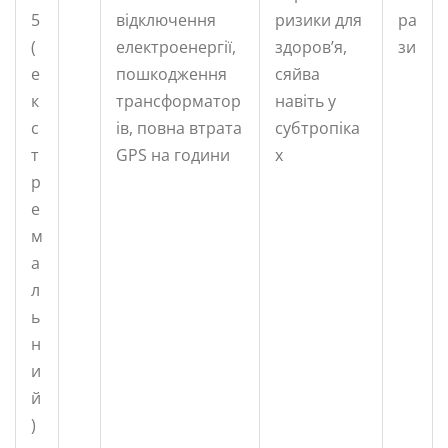
5
відключення
ризики для
ра
(
електроенергії,
здоров’я,
зи
е
пошкодження
сяйва
к
трансформатор
навіть у
с
ів, повна втрата
субтропіка
т
GPS на години
х
р
е
м
а
л
ь
н
и
й
)