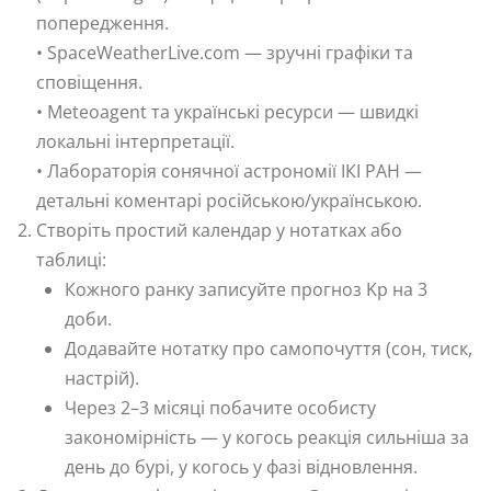
попередження.
• SpaceWeatherLive.com — зручні графіки та
сповіщення.
• Meteoagent та українські ресурси — швидкі
локальні інтерпретації.
• Лабораторія сонячної астрономії ІКІ РАН —
детальні коментарі російською/українською.
Створіть простий календар у нотатках або
таблиці:
Кожного ранку записуйте прогноз Kp на 3
доби.
Додавайте нотатку про самопочуття (сон, тиск,
настрій).
Через 2–3 місяці побачите особисту
закономірність — у когось реакція сильніша за
день до бурі, у когось у фазі відновлення.