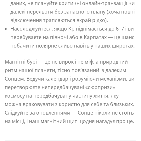
даних, не плануйте критичні онлайн-транзакції чи
далекі перельоти без запасного плану (хоча повні
відключення трапляються вкрай рідко).
Насолоджуйтеся: якщо Kp піднімається до 6–7 і ви
перебуваєте на півночі або в Карпатах — це шанс
побачити полярне сяйво навіть у наших широтах.
Магнітні бурі — це не вирок і не міф, а природний
ритм нашої планети, тісно пов’язаний із далеким
Сонцем. Ведучи календар і розуміючи механізми, ви
перетворюєте непередбачувані «сюрпризи»
космосу на передбачувану частину життя, яку
можна враховувати з користю для себе та близьких.
Слідкуйте за оновленнями — Сонце ніколи не стоїть
на місці, і наш магнітний щит щодня нагадує про це.