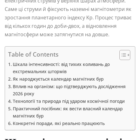
електричних струмів у верхніх шарах атмосфери.
Саме ці струми й фіксують наземні магнітометри як
зростання планетарного індексу Kp. Процес триває
від кількох годин до доби-двох, а відновлення
магнітосфери може затягнутися на довше.
Table of Contents
Шкала інтенсивності: від тихих коливань до
екстремальних штормів
Як народжується календар магнітних бур
Вплив на організм: що підтверджують дослідження
2026 року
Технології та природа під ударом космічної погоди
Практичний посібник: як вести власний календар
магнітних бур
Конкретні поради, які реально працюють