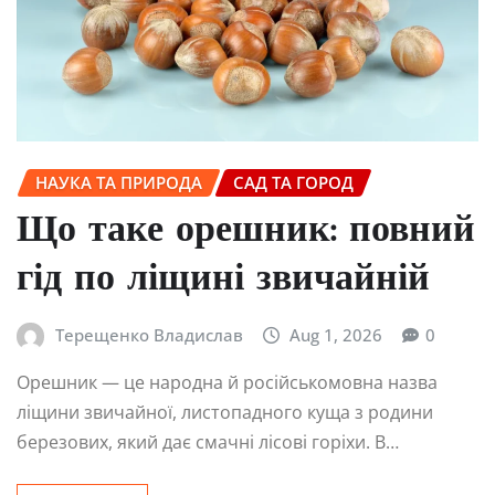
НАУКА ТА ПРИРОДА
САД ТА ГОРОД
Що таке орешник: повний
гід по ліщині звичайній
Терещенко Владислав
Aug 1, 2026
0
Орешник — це народна й російськомовна назва
ліщини звичайної, листопадного куща з родини
березових, який дає смачні лісові горіхи. В…