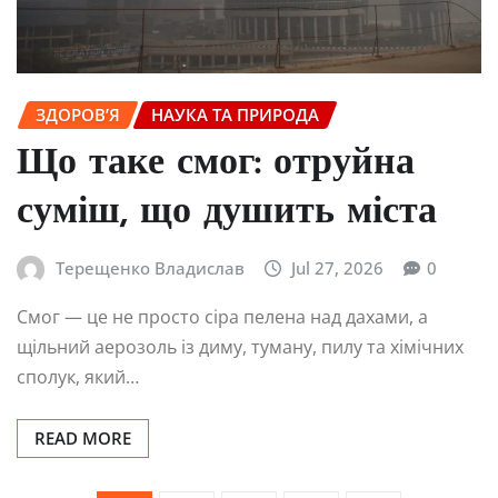
ЗДОРОВ’Я
НАУКА ТА ПРИРОДА
Що таке смог: отруйна
суміш, що душить міста
Терещенко Владислав
Jul 27, 2026
0
Смог — це не просто сіра пелена над дахами, а
щільний аерозоль із диму, туману, пилу та хімічних
сполук, який…
READ MORE