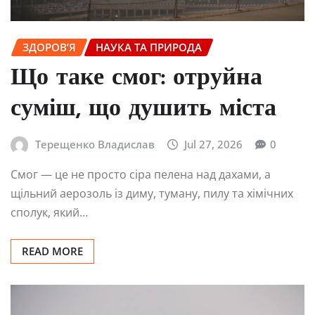
ЗДОРОВ’Я
НАУКА ТА ПРИРОДА
Що таке смог: отруйна
суміш, що душить міста
Терещенко Владислав
Jul 27, 2026
0
Смог — це не просто сіра пелена над дахами, а
щільний аерозоль із диму, туману, пилу та хімічних
сполук, який…
READ MORE