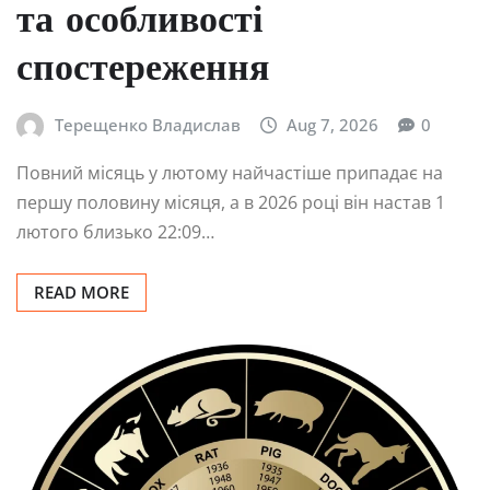
та особливості
спостереження
Терещенко Владислав
Aug 7, 2026
0
Повний місяць у лютому найчастіше припадає на
першу половину місяця, а в 2026 році він настав 1
лютого близько 22:09…
READ MORE