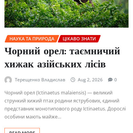
НАУКА ТА ПРИРОДА
ЦІКАВО ЗНАТИ
Чорний орел: таємничий
хижак азійських лісів
Терещенко Владислав
Aug 2, 2026
0
Чорний орел (Ictinaetus malaiensis) — великий
стрункий хижий птах родини яструбових, єдиний
представник монотипового роду Ictinaetus. Дорослі
особини мають майже…
READ MORE