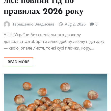
лісі: повний гід по
правилах 2026 року
Терещенко Владислав
Aug 2, 2026
0
У лісі України без спеціального дозволу
дозволяється збирати лише дрібну лісову підстилку
— хвою, опале листя, тонкі сухі гілочки, кору,…
READ MORE