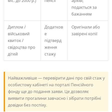
міс. до 2000 р.)
пенсії
архіві;
подається за
бажанням
Диплом /
Додатков
Оригінали або
військовий
е
завірені копії
квиток /
підтверд
свідоцтва про
ження
дітей
стажу
Найважливіше — перевірити дані про свій стаж у
особистому кабінеті на порталі Пенсійного
фонду ще до подання заяви. Це дозволяє
виявити прогалини завчасно і зібрати потрібні
довідки без поспіху.