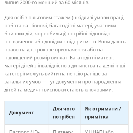
липня 2000-го менший за 60 місяців.
Для осіб з пільговим стажем (шкідливі умови праці,
робота на Півночі, багатодітні матері, учасники
бойових дій, чорнобильці) потрібні відповідні
посвідчення або довідки з підприємств. Вони дають
право на дострокове призначення або на
підвищений розмір виплат. Багатодітні матері,
матері дітей з інвалідністю з дитинства та деякі інші
категорії можуть вийти на пенсію раніше за
загальних умов — тут документи про народження
дітей та медичні висновки стають ключовими.
Для чого
Як отримати /
Документ
потрібен
примітка
Паспорт / ID-
Підтверд
У ЦНАПі або