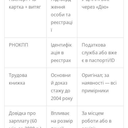
картка + витяг
ження
через «Дію»
особи та
реєстраці
ї
РНОКПП
Ідентифік
Податкова
ація в
служба або вже
реєстрах
є в паспорті/ID
Трудова
Основни
Оригінал; за
книжка
й доказ
наявності — всі
стажу до
примірники
2004 року
Довідка про
Впливає
За місцем
зарплату (60
на розмір
роботи або в