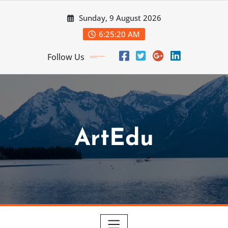
Skip
Sunday, 9 August 2026
to
content
6:25:21 AM
Follow Us
ArtEdu