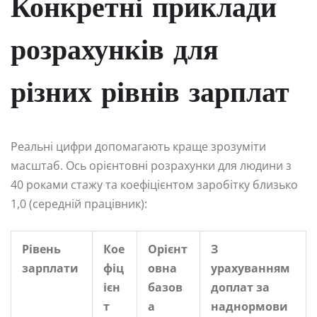
Конкретні приклади
розрахунків для
різних рівнів зарплат
Реальні цифри допомагають краще зрозуміти
масштаб. Ось орієнтовні розрахунки для людини з
40 роками стажу та коефіцієнтом заробітку близько
1,0 (середній працівник):
Рівень
Кое
Орієнт
З
зарплати
фіц
овна
урахуванням
ієн
базов
доплат за
т
а
наднормови