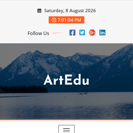
Skip
Saturday, 8 August 2026
to
content
7:01:06 PM
Follow Us
ArtEdu