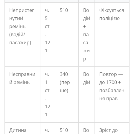
Непристег
ч.
510
Во
Фіксується
нутий
5
дій
поліцією
ремінь
ст
+
(водій/
.
па
пасажир)
12
са
1
жи
р
Несправни
ч.
340
Во
Повтор —
й ремінь
1
(пер
дій
до 1700 +
ст
ше)
позбавлен
.
ня прав
12
1
Дитина
ч.
510
Во
Зріст до