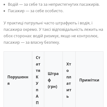
Водій — за себе та за непристегнутих пасажирів.
Пасажир — за себе особисто.
У практиці патрульні часто штрафують і водія, і
пасажира окремо. У таксі відповідальність лежить на
обох сторонах: водій ризикує, якщо не контролює,
пасажир — за власну безпеку.
Ст
ат
Хт
тя
о
Штра
Порушенн
К
пл
ф
Примітки
я
У
ат
(грн)
п
ит
А
ь
П