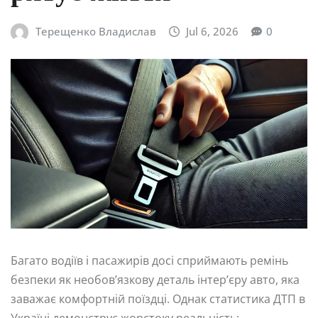
Терещенко Владислав
Jul 6, 2026
0
Багато водіїв і пасажирів досі сприймають ремінь
безпеки як необов’язкову деталь інтер’єру авто, яка
заважає комфортній поїздці. Однак статистика ДТП в
Україні демонструє жорстоку реальність: