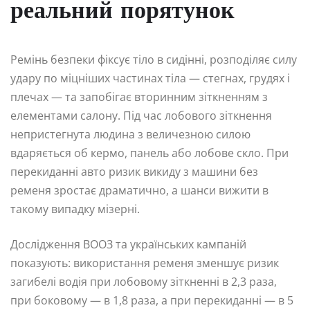
реальний порятунок
Ремінь безпеки фіксує тіло в сидінні, розподіляє силу
удару по міцніших частинах тіла — стегнах, грудях і
плечах — та запобігає вторинним зіткненням з
елементами салону. Під час лобового зіткнення
непристегнута людина з величезною силою
вдаряється об кермо, панель або лобове скло. При
перекиданні авто ризик викиду з машини без
ременя зростає драматично, а шанси вижити в
такому випадку мізерні.
Дослідження ВООЗ та українських кампаній
показують: використання ременя зменшує ризик
загибелі водія при лобовому зіткненні в 2,3 раза,
при боковому — в 1,8 раза, а при перекиданні — в 5