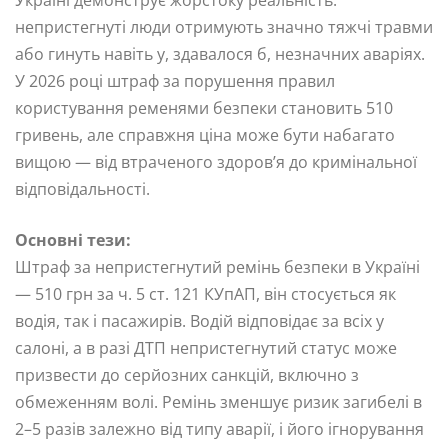
непристегнуті люди отримують значно тяжчі травми
або гинуть навіть у, здавалося б, незначних аваріях.
У 2026 році штраф за порушення правил
користування ременями безпеки становить 510
гривень, але справжня ціна може бути набагато
вищою — від втраченого здоров’я до кримінальної
відповідальності.
Основні тези:
Штраф за непристегнутий ремінь безпеки в Україні
— 510 грн за ч. 5 ст. 121 КУпАП, він стосується як
водія, так і пасажирів. Водій відповідає за всіх у
салоні, а в разі ДТП непристегнутий статус може
призвести до серйозних санкцій, включно з
обмеженням волі. Ремінь зменшує ризик загибелі в
2–5 разів залежно від типу аварії, і його ігнорування