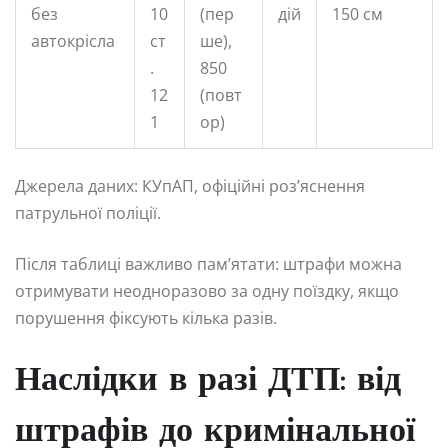
без
10
(пер
дій
150 см
автокрісла
ст
ше),
.
850
12
(повт
1
ор)
Джерела даних: КУпАП, офіційні роз’яснення
патрульної поліції.
Після таблиці важливо пам’ятати: штрафи можна
отримувати неодноразово за одну поїздку, якщо
порушення фіксують кілька разів.
Наслідки в разі ДТП: від
штрафів до кримінальної