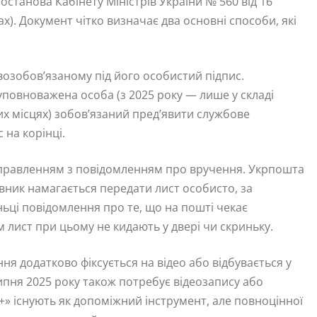
станова Кабінету Міністрів України № 560 від 16
ах). Документ чітко визначає два основні способи, які
зобов’язаному під його особистий підпис.
 уповноважена особа (з 2025 року — лише у складі
ких місцях) зобов’язаний пред’явити службове
 на корінці.
равленням з повідомленням про вручення. Укрпошта
вник намагається передати лист особисто, за
ньці повідомлення про те, що на пошті чекає
 лист при цьому не кидають у двері чи скриньку.
ння додатково фіксується на відео або відбувається у
липня 2025 року також потребує відеозапису або
в+» існують як допоміжний інструмент, але повноцінної