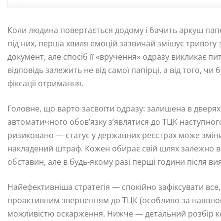
Коли людина повертається додому і бачить аркуш пап
під них, перша хвиля емоцій зазвичай змішує тривогу 
документ, але спосіб її «вручення» одразу викликає п
відповідь залежить не від самої папірці, а від того, 
фіксації отримання.
Головне, що варто засвоїти одразу: залишена в дверях 
автоматичного обов’язку з’являтися до ТЦК наступног
ризиковано — статус у державних реєстрах може змін
накладений штраф. Кожен обирає свій шлях залежно ві
обставин, але в будь-якому разі перші години після 
Найефективніша стратегія — спокійно зафіксувати все,
проактивним зверненням до ТЦК (особливо за наявнос
можливістю оскарження. Нижче — детальний розбір к