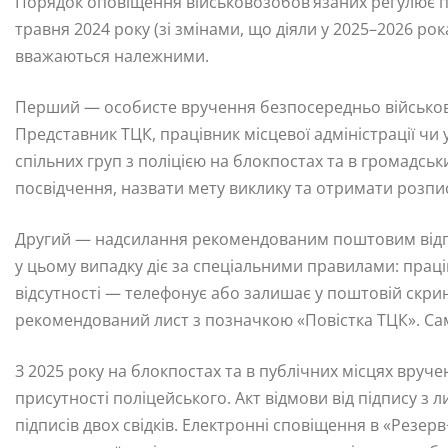
Порядок оповіщення військовозобов’язаних регулює по
травня 2024 року (зі змінами, що діяли у 2025–2026 рок
вважаються належними.
Перший — особисте вручення безпосередньо військово
Представник ТЦК, працівник місцевої адміністрації чи
спільних груп з поліцією на блокпостах та в громадсь
посвідчення, назвати мету виклику та отримати розпис
Другий — надсилання рекомендованим поштовим відп
у цьому випадку діє за спеціальними правилами: праці
відсутності — телефонує або залишає у поштовій скри
рекомендований лист з позначкою «Повістка ТЦК». Сам
З 2025 року на блокпостах та в публічних місцях вруче
присутності поліцейського. Акт відмови від підпису з 
підписів двох свідків. Електронні сповіщення в «Резер