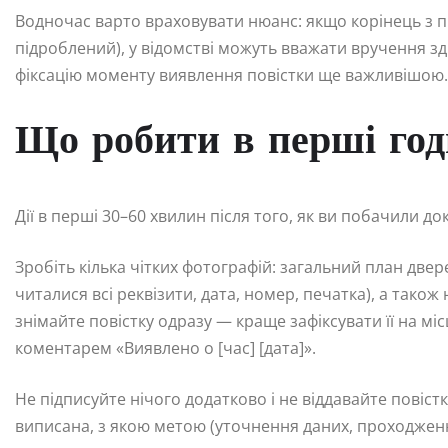
Водночас варто враховувати нюанс: якщо корінець з п
підроблений), у відомстві можуть вважати вручення з
фіксацію моменту виявлення повістки ще важливішою.
Що робити в перші год
Дії в перші 30–60 хвилин після того, як ви побачили 
Зробіть кілька чітких фотографій: загальний план две
читалися всі реквізити, дата, номер, печатка), а також
знімайте повістку одразу — краще зафіксувати її на міс
коментарем «Виявлено о [час] [дата]».
Не підписуйте нічого додатково і не віддавайте повіс
виписана, з якою метою (уточнення даних, проходження