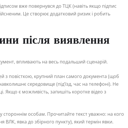
ідписом вже повернувся до ТЦК (навіть якщо підпис
дійсненим. Це створює додатковий ризик і робить
ини після виявлення
документ, впливають на весь подальший сценарій.
рей з повісткою, крупний план самого документа (щоб
 навколишнє середовище (під’їзд, час на телефоні). Не
ці. Якщо є можливість, запишіть коротке відео з
тку стороннім особам. Прочитайте текст уважно: на кого
 ВЛК, явка до збірного пункту), який термін явки.