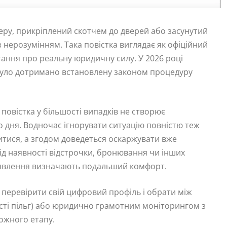
еру, прикріплений скотчем до дверей або засунутий
з нерозумінням. Така повістка виглядає як офіційний
итання про реальну юридичну силу. У 2026 році
чи було дотримано встановлену законом процедуру
повістка у більшості випадків не створює
о дня. Водночас ігнорувати ситуацію повністю теж
итися, а згодом доведеться оскаржувати вже
д наявності відстрочки, бронювання чи інших
виявлення визначають подальший комфорт.
 перевірити свій цифровий профіль і обрати між
ті пільг) або юридично грамотним моніторингом з
ожного етапу.