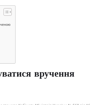
ученою
буватися вручення