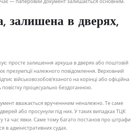
бачає — паперовий документ залишається основним.
, залишена в дверях,
жує: просте залишення аркуша в дверях або поштовій
рює презумпції належного повідомлення. Верховний
пис військовозобов’язаного на корінці або офіційна
 повістку процесуально бездоганною.
окумент вважається врученнним неналежно. Те саме
о дверей або просунули під них. У таких випадках ТЦК
у та час явки. Саме тому багато постанов про штрафи
я в адміністративних судах.