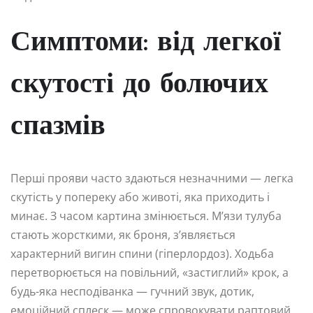
Симптоми: від легкої
скутості до болючих
спазмів
Перші прояви часто здаються незначними — легка
скутість у попереку або животі, яка приходить і
минає. З часом картина змінюється. М’язи тулуба
стають жорсткими, як броня, з’являється
характерний вигин спини (гіперлордоз). Ходьба
перетворюється на повільний, «застиглий» крок, а
будь-яка несподіванка — гучний звук, дотик,
емоційний сплеск — може спровокувати раптовий