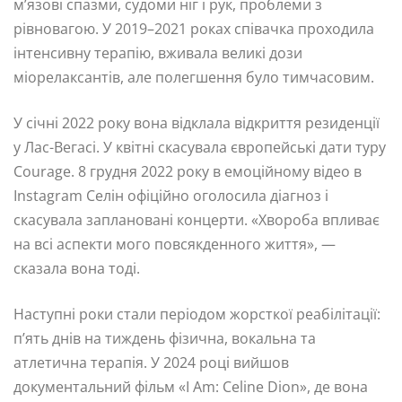
м’язові спазми, судоми ніг і рук, проблеми з
рівновагою. У 2019–2021 роках співачка проходила
інтенсивну терапію, вживала великі дози
міорелаксантів, але полегшення було тимчасовим.
У січні 2022 року вона відклала відкриття резиденції
у Лас-Вегасі. У квітні скасувала європейські дати туру
Courage. 8 грудня 2022 року в емоційному відео в
Instagram Селін офіційно оголосила діагноз і
скасувала заплановані концерти. «Хвороба впливає
на всі аспекти мого повсякденного життя», —
сказала вона тоді.
Наступні роки стали періодом жорсткої реабілітації:
п’ять днів на тиждень фізична, вокальна та
атлетична терапія. У 2024 році вийшов
документальний фільм «I Am: Celine Dion», де вона