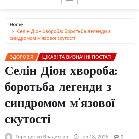
Home
Селін Діон хвороба: боротьба легенди з
синдромом м’язової скутості
ЗДОРОВ’Я
ЦІКАВІ ТА ВИЗНАЧНІ ПОСТАТІ
Селін Діон хвороба:
боротьба легенди з
синдромом м’язової
скутості
Терещенко Владислав
Jun 18, 2026
0