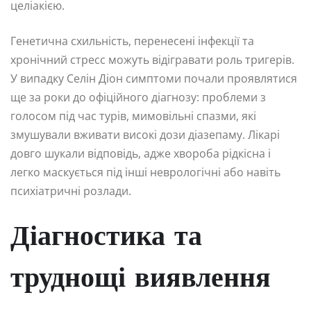
целіакією.
Генетична схильність, перенесені інфекції та
хронічний стресс можуть відігравати роль тригерів.
У випадку Селін Діон симптоми почали проявлятися
ще за роки до офіційного діагнозу: проблеми з
голосом під час турів, мимовільні спазми, які
змушували вживати високі дози діазепаму. Лікарі
довго шукали відповідь, адже хвороба рідкісна і
легко маскується під інші неврологічні або навіть
психіатричні розлади.
Діагностика та
труднощі виявлення