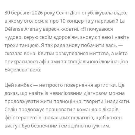
30 березня 2026 року Селін Діон опублікувала відео,
в якому оголосила про 10 концертів у паризькій La
Défense Arena у вересні-жовтні. «Я почуваюся
чудово, керую своїм здоров’ям, знову співаю і навіть
трохи танцюю. Я так рада знову побачити вас», —
сказала вона. Квитки розкуплялися миттєво, а місто
прикрасилося афішами та спеціальною ілюмінацією
Ейфелевої вежі.
Цей камбек — не просто повернення артистки. Це
доказ, що навіть із невиліковним діагнозом можна
продовжувати жити повноцінно, творити і надихати.
Селін продовжує працювати з командою лікарів,
фізіотерапевтів і вокальних педагогів, щоб кожен
виступ був безпечним і емоційно потужним.