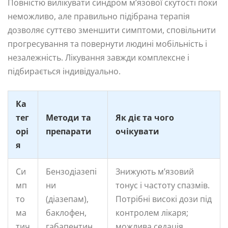
Повністю вилікувати синдром м’язової скутості поки
неможливо, але правильно підібрана терапія
дозволяє суттєво зменшити симптоми, сповільнити
прогресування та повернути людині мобільність і
незалежність. Лікування завжди комплексне і
підбирається індивідуально.
Ка
тег
Методи та
Як діє та чого
орі
препарати
очікувати
я
Си
Бензодіазепі
Знижують м’язовий
мп
ни
тонус і частоту спазмів.
то
(діазепам),
Потрібні високі дози під
ма
баклофен,
контролем лікаря;
тич
габапентин,
можлива седація.