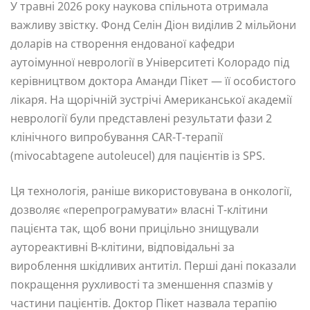
У травні 2026 року наукова спільнота отримала
важливу звістку. Фонд Селін Діон виділив 2 мільйони
доларів на створення ендованої кафедри
аутоімунної неврології в Університеті Колорадо під
керівництвом доктора Аманди Пікет — її особистого
лікаря. На щорічній зустрічі Американської академії
неврології були представлені результати фази 2
клінічного випробування CAR-T-терапії
(mivocabtagene autoleucel) для пацієнтів із SPS.
Ця технологія, раніше використовувана в онкології,
дозволяє «перепрограмувати» власні Т-клітини
пацієнта так, щоб вони прицільно знищували
аутореактивні B-клітини, відповідальні за
вироблення шкідливих антитіл. Перші дані показали
покращення рухливості та зменшення спазмів у
частини пацієнтів. Доктор Пікет назвала терапію