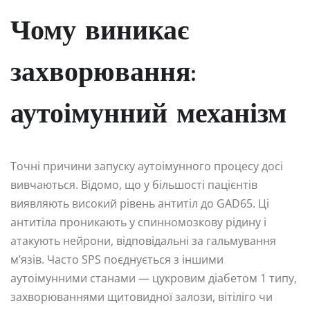
Чому виникає
захворювання:
аутоімунний механізм
Точні причини запуску аутоімунного процесу досі
вивчаються. Відомо, що у більшості пацієнтів
виявляють високий рівень антитіл до GAD65. Ці
антитіла проникають у спинномозкову рідину і
атакують нейрони, відповідальні за гальмування
м’язів. Часто SPS поєднується з іншими
аутоімунними станами — цукровим діабетом 1 типу,
захворюваннями щитовидної залози, вітіліго чи