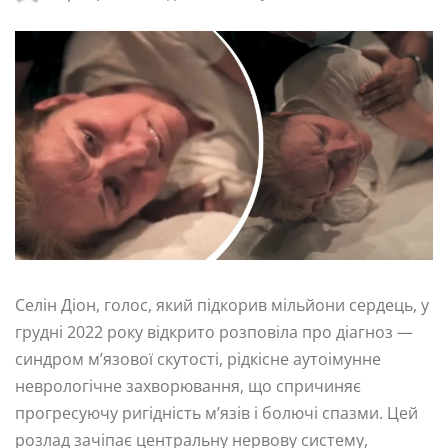
Селін Діон, голос, який підкорив мільйони сердець, у
грудні 2022 року відкрито розповіла про діагноз —
синдром м’язової скутості, рідкісне аутоімунне
неврологічне захворювання, що спричиняє
прогресуючу ригідність м’язів і болючі спазми. Цей
розлад зачіпає центральну нервову систему,