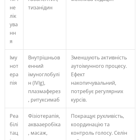
не
тизанідин
лік
ува
нн
я
Іму
Внутрішньов
Зменшують активність
нот
енний
аутоімунного процесу.
ера
імуноглобулі
Ефект
пія
н (IVIg),
накопичувальний,
плазмаферез
потребує регулярних
, ритуксимаб
курсів.
Реа
Фізіотерапія,
Покращує рухливість,
білі
аквааеробіка
координацію та
тац
, масаж,
контроль голосу. Селін