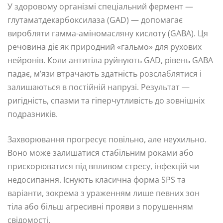
У здоровому організмі спеціальний фермент —
глутаматдекарбоксилаза (GAD) — допомагає
виробляти гамма-аміномасляну кислоту (GABA). Ця
речовина діє як природний «гальмо» для рухових
нейронів. Коли антитіла руйнують GAD, рівень GABA
падає, м’язи втрачають здатність розслаблятися і
залишаються в постійній напрузі. Результат —
ригідність, спазми та гіперчутливість до зовнішніх
подразників.
Захворювання прогресує повільно, але неухильно.
Воно може залишатися стабільним роками або
прискорюватися під впливом стресу, інфекцій чи
недосипання. Існують класична форма SPS та
варіанти, зокрема з ураженням лише певних зон
тіла або більш агресивні прояви з порушенням
свідомості.