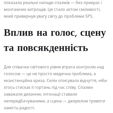
показала реальні напади спазмів — без прикрас і
монтажних хитрощів. Це стало актом сміливості,
який привернув увагу світу до проблеми SPS.
Вплив на голос, сцену
та повсякденність
Для співачки світового рівня втрата контролю над
голосом — це не просто медична проблема, а
екзистенційна криза. Селін описувала відчуття, ніби
хтось стискає її гортань під час співу. Спазми
заважали диханню, інтонації ставали
непередбачуваними, а сцена — джерелом тривоги
замість радості.