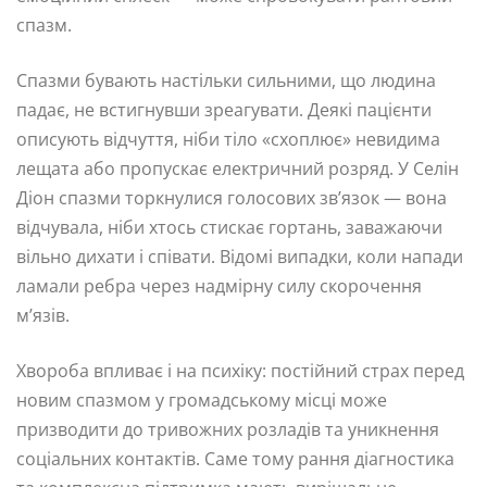
спазм.
Спазми бувають настільки сильними, що людина
падає, не встигнувши зреагувати. Деякі пацієнти
описують відчуття, ніби тіло «схоплює» невидима
лещата або пропускає електричний розряд. У Селін
Діон спазми торкнулися голосових зв’язок — вона
відчувала, ніби хтось стискає гортань, заважаючи
вільно дихати і співати. Відомі випадки, коли напади
ламали ребра через надмірну силу скорочення
м’язів.
Хвороба впливає і на психіку: постійний страх перед
новим спазмом у громадському місці може
призводити до тривожних розладів та уникнення
соціальних контактів. Саме тому рання діагностика