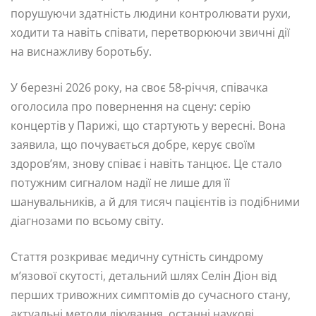
порушуючи здатність людини контролювати рухи,
ходити та навіть співати, перетворюючи звичні дії
на виснажливу боротьбу.
У березні 2026 року, на своє 58-річчя, співачка
оголосила про повернення на сцену: серію
концертів у Парижі, що стартують у вересні. Вона
заявила, що почувається добре, керує своїм
здоров’ям, знову співає і навіть танцює. Це стало
потужним сигналом надії не лише для її
шанувальників, а й для тисяч пацієнтів із подібними
діагнозами по всьому світу.
Стаття розкриває медичну сутність синдрому
м’язової скутості, детальний шлях Селін Діон від
перших тривожних симптомів до сучасного стану,
актуальні методи лікування, останні наукові